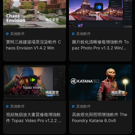
其他軟件
其他軟件
實時三維建築場景渲染軟件 C
圖片銳化清晰修複增強軟件 To
haos Envision V1.4.2 Win
paz Photo Pro v1.3.2 Win/Ma
c
其他軟件
其他軟件
視頻無損放大畫質修複增強軟
高效燈光與照明增強軟件 The
件 Topaz Video Pro v1.2.2 Wi
Foundry Katana 8.0v6
n/Mac