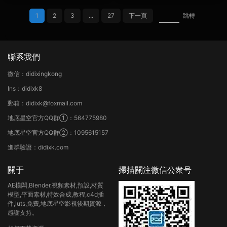
1
2
3
...
27
下一頁
跳轉
聯系我們
微信：didixingkong
Ins：didixk8
郵箱：didixk@foxmail.com
地底星空官方QQ群①：564775980
地底星空官方QQ群②：1095615157
進群驗證：didixk.com
關于
掃描關注微信公衆号
AE模闆,Blender,視頻素材,預設,材質
模型,平面素材,特效合成,教程,c4d插
件,luts,免費,地底星空影視後期資源，
感謝支持。