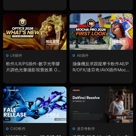
in
LR插件
AE插件
軟件/LR/PS插件-數字光學膠
攝像機反求跟蹤摩卡軟件AE/P
片調色光暈攝影視覺效果 Opti
R/OFX/達芬奇/AVX插件Moch
cs 2026.5.1 Win
a Pro 2026.5.0 Win
C4D軟件
達芬奇軟件