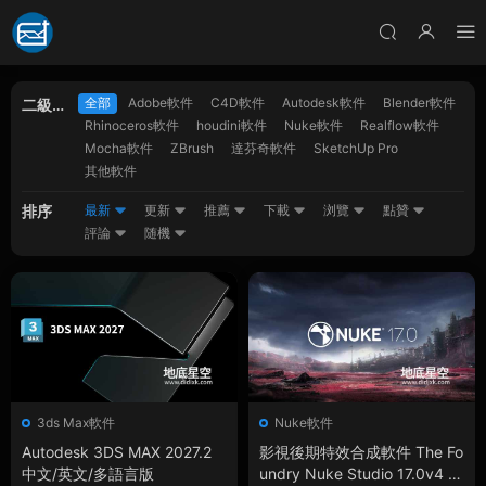
全部
Adobe軟件
C4D軟件
Autodesk軟件
Blender軟件
二級分
Rhinoceros軟件
houdini軟件
Nuke軟件
Realflow軟件
類
Mocha軟件
ZBrush
達芬奇軟件
SketchUp Pro
其他軟件
排序
最新
更新
推薦
下載
浏覽
點贊
評論
随機
3ds Max軟件
Nuke軟件
Autodesk 3DS MAX 2027.2
影視後期特效合成軟件 The Fo
中文/英文/多語言版
undry Nuke Studio 17.0v4 W