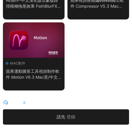
AE插件-中文漢化版沿蒙版路
蘋果視頻壓縮編碼轉碼輸出軟
徑模糊拖尾效果 PathBlurFX 1.
件 Compressor V5.3 Mac英/
3 Win/Mac
中文版
MAC軟件
蘋果運動圖形工具視頻制作軟
件 Motion V6.3 Mac英/中文
版
評論
0
請先
登錄