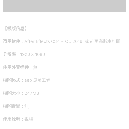
【
模版信息】
适用軟件
：After Effects CS4 ~ CC 2019 或者 更高版本打開
分辨率：
1920 X 1080
使用外置插件：
無
模闆格式：
aep 原版工程
模闆大小：
247MB
模闆音樂：
無
使用說明：
視頻