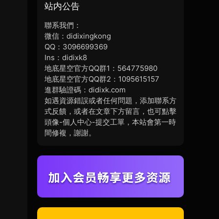
站内公告
聯系我們：
微信：didixingkong
QQ：3096699369
Ins：didixk8
地底星空官方QQ群1：564775980
地底星空官方QQ群2：1095615157
進群驗證碼：didixk.com
如遇資源錯誤或者任何問題，添加聯系方
式反饋，或者在文章下方留言，也可點擊
頭像-個人中心-提交工單，本站會第一時
間修複，謝謝。