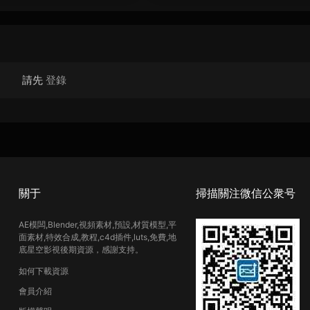
請先
登錄
關于
掃描關注微信公衆号
AE模闆,Blender,視頻素材,預設,材質模型,平
面素材,特效合成,教程,c4d插件,luts,免費,地
底星空影視後期資源，感謝支持。
如何下載資源
會員介紹