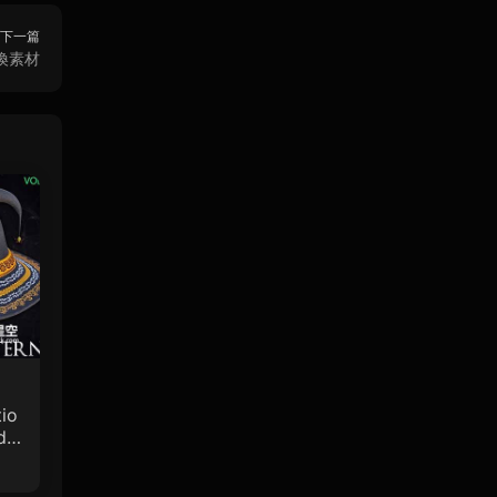
下一篇
換素材
io
de