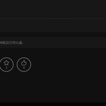
？
轉載請注明出處。
1
0