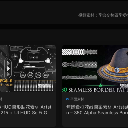
視頻素材：季節交替四季變
材
平面素材
I/HUD圖形貼花素材 Artst
無縫邊框花紋圖案素材 Artstat
– 215 + UI HUD SciFi Gra
n – 350 Alpha Seamless Bor
ecals Vol.05
r Patterns Vol.18