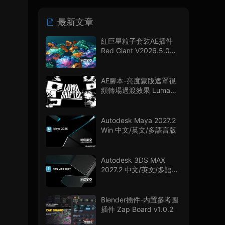
最新文章
紅巨星粒子套裝AE插件
Red Giant V2026.5.0
Win 中文版/英文版 集成
了Trapcode + Magic
Bullet + VFX Suit
AE腳本-亮度蒙版遮罩視
頻轉場過渡效果 Luma
Shifter V1.0.0
Autodesk Maya 2027.2
Win 中文/英文/多語言版
Autodesk 3DS MAX
2027.2 中文/英文/多語言
版
Blender插件-内置參考圖
插件 Zap Board v1.0.2