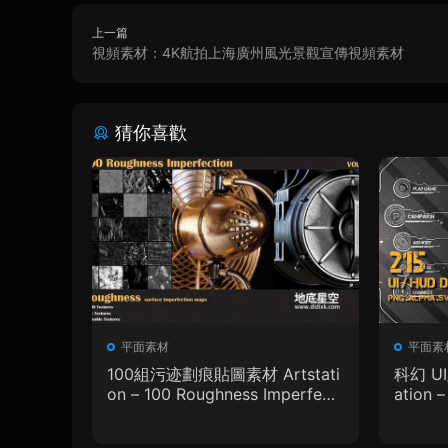
上一篇
視頻素材：4K航拍上海廣州風光景觀宣傳視頻素材
猜你喜歡
平面素材
平面素
100組污迹劃痕貼圖素材 Artstati
科幻 U
on – 100 Roughness Imperfecti
ation 
on – VOL.01
phic D