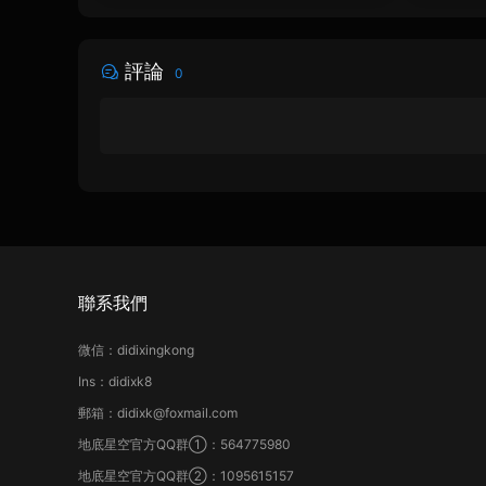
評論
0
聯系我們
微信：didixingkong
Ins：didixk8
郵箱：didixk@foxmail.com
地底星空官方QQ群①：564775980
地底星空官方QQ群②：1095615157