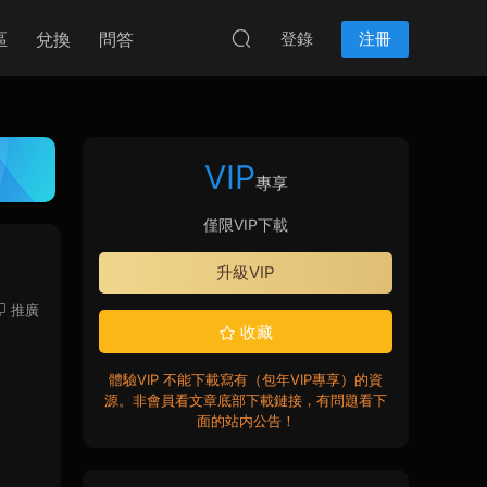
區
兌換
問答
登錄
注冊
VIP
專享
僅限VIP下載
升級VIP
推廣
收藏
體驗VIP 不能下載寫有（包年VIP專享）的資
源。非會員看文章底部下載鏈接，有問題看下
面的站内公告！