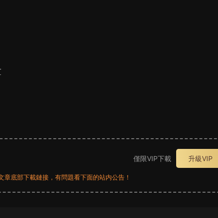
材
僅限VIP下載
升級VIP
員看文章底部下載鏈接，有問題看下面的站内公告！