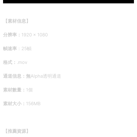
【素材信息】
分辨率：
1920 × 1080
幀速率
：25幀
格式：
.mov
通道信息：無
Alpha透明通道
素材數量：
1個
素材大小：
156MB
【推薦資源】