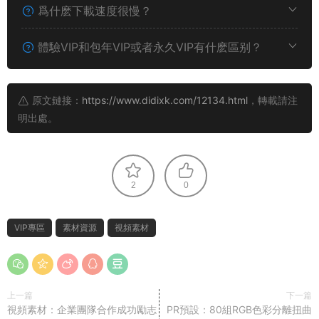
爲什麽下載速度很慢？
體驗VIP和包年VIP或者永久VIP有什麽區别？
原文鏈接：
https://www.didixk.com/12134.html
，轉載請注
明出處。
2
0
VIP專區
素材資源
視頻素材
上一篇
下一篇
視頻素材：企業團隊合作成功勵志
PR預設：80組RGB色彩分離扭曲