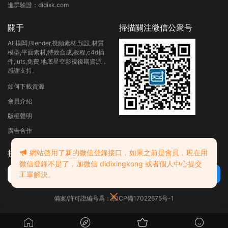
進群驗證：didixk.com
關于
掃描關注微信公衆号
AE模闆,Blender,視頻素材,預設,材質
模型,平面素材,特效合成,教程,c4d插
件,luts,免費,地底星空影視後期資源，
感謝支持。
如何下載資源
會員介紹
版權聲明
廣告合作
網站啓用了新的微信登錄接口，如果之前是會員，現在用
搜索
微信登錄不是了，加微信 didixingkong 或者個人中心提交
工單解決。
備案/許可證編号爲：京ICP備17022675号-1