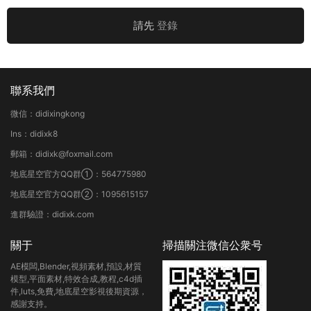
請先
登錄
聯系我們
微信：didixingkong
Ins：didixk8
郵箱：didixk@foxmail.com
地底星空官方QQ群①：564775980
地底星空官方QQ群②：1095615157
進群驗證：didixk.com
關于
掃描關注微信公衆号
AE模闆,Blender,視頻素材,預設,材質
模型,平面素材,特效合成,教程,c4d插
件,luts,免費,地底星空影視後期資源，
感謝支持。