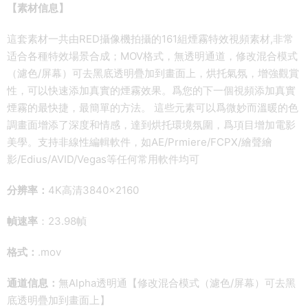
【素材信息】
這套素材一共由RED攝像機拍攝的161組煙霧特效視頻素材,非常
适合各種特效場景合成；MOV格式，無透明通道，修改混合模式
（濾色/屏幕）可去黑底透明疊加到畫面上，烘托氣氛，增強觀賞
性，可以快速添加真實的煙霧效果。爲您的下一個視頻添加真實
煙霧的最快捷，最簡單的方法。 這些元素可以爲微妙而溫暖的色
調畫面增添了深度和情感，達到烘托環境氛圍，爲項目增加電影
美學。支持非線性編輯軟件，如AE/Prmiere/FCPX/繪聲繪
影/Edius/AVID/Vegas等任何常用軟件均可
分辨率：
4K高清3840×2160
幀速率
：23.98幀
格式：
.mov
通道信息：
無Alpha透明通【修改混合模式（濾色/屏幕）可去黑
底透明疊加到畫面上】