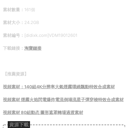
素材數量：
161個
素材大小：
24.2GB
素材編号：
[didixk.com]VDM19012601
下載鏈接：
淘寶鏈接
【推薦資源】
視頻素材：140組4K分辨率大氣煙霧環繞飄動特效合成素材
視頻素材 煙霧火焰閃電爆炸電流倒塌流星子彈穿梭特效合成素材
視頻素材 80組動态 圖形遮罩轉場過渡素材
資源下載