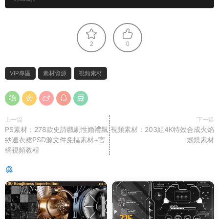
2
0
VIP專區
素材資源
視頻素材
上一篇
下一篇
PS素材：278款史詩戲劇性婚禮飄
視頻素材：203組4K特效合成火焰
紗連衣裙PSD源文件免摳素材+官
燃燒素材
網視頻教程
猜你喜歡