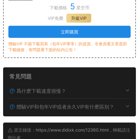
5
下載價格
星空币
VIP免費
升級VIP
立即購買
體驗VIP 不能下載寫有（包年VIP專享）的資源。非會員看文章底部
下載鏈接，有問題看下面的站内公告！
常見問題
爲什麽下載速度很慢？
體驗VIP和包年VIP或者永久VIP有什麽區别？
原文鏈接：
https://www.didixk.com/12360.html
，轉載請注
明出處。