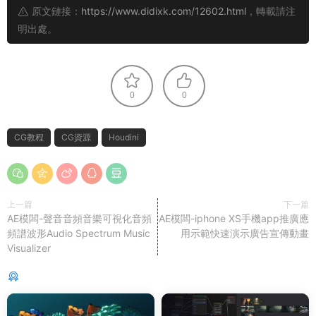
原文鏈接：
https://www.didixk.com/12602.html
，轉載請注
明出處。
0
0
CG教程
CG資源
Houdini
上一篇
下一篇
AE模闆-聲音音頻音樂可視化音頻
AE模闆-iphone XS手機app推廣應
頻譜波形Audio Spectrum Music
用示範快速演示廣告宣傳動畫
Visualizer
猜你喜歡