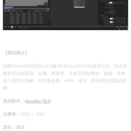
【教程簡介】
講解Redshift渲染器(V2.6版本)在Houdini中的使用方法，包含多
種材質比如玻璃、金屬、陶瓷等，在材質比如通道、散射、折射
等方面進行講解，SSS着色器、HDR、燈光、降噪等知識點的講
解
使用軟件：
Houdini 16.0
分辨率：
1920 x 1080
語言：英文