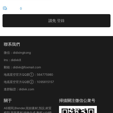
評論
0
請先
登錄
聯系我們
微信：didixingkong
Ins：didixk8
郵箱：didixk@foxmail.com
地底星空官方QQ群①：564775980
地底星空官方QQ群②：1095615157
進群驗證：didixk.com
關于
掃描關注微信公衆号
AE模闆,Blender,視頻素材,預設,材質
模型,平面素材,特效合成,教程,c4d插