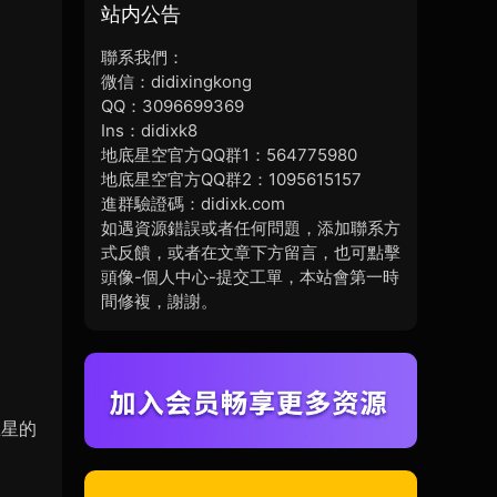
站内公告
聯系我們：
微信：didixingkong
QQ：3096699369
Ins：didixk8
地底星空官方QQ群1：564775980
地底星空官方QQ群2：1095615157
進群驗證碼：didixk.com
如遇資源錯誤或者任何問題，添加聯系方
式反饋，或者在文章下方留言，也可點擊
頭像-個人中心-提交工單，本站會第一時
間修複，謝謝。
巨星的