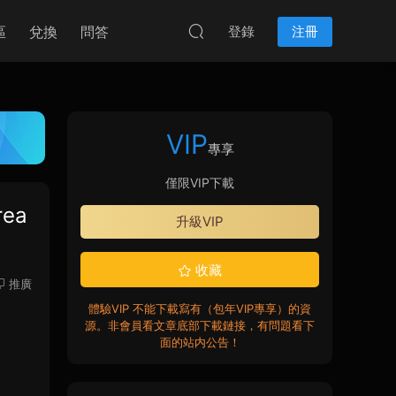
區
兌換
問答
登錄
注冊
VIP
專享
僅限VIP下載
rea
升級VIP
收藏
推廣
體驗VIP 不能下載寫有（包年VIP專享）的資
源。非會員看文章底部下載鏈接，有問題看下
面的站内公告！