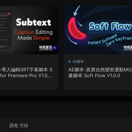
AE腳本
-導入編輯SRT字幕腳本 S
AE腳本-真實自然變形運動MG
for Premiere Pro V1.0.0
畫腳本 Soft Flow V1.0.0
教程
請先
登錄