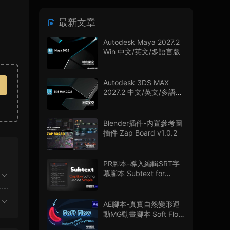
最新文章
Autodesk Maya 2027.2
Win 中文/英文/多語言版
Autodesk 3DS MAX
2027.2 中文/英文/多語言
版
Blender插件-内置參考圖
插件 Zap Board v1.0.2
PR腳本-導入編輯SRT字
幕腳本 Subtext for
Premiere Pro V1.0.0 + 使
用教程
AE腳本-真實自然變形運
動MG動畫腳本 Soft Flow
V1.0.0