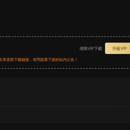
僅限VIP下載
升級VIP
員看文章底部下載鏈接，有問題看下面的站内公告！
？