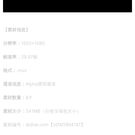
【素材信息】
分辨率：
1920×1080
帧速率
：29.97帧
格式：
.mov
通道信息：
Alpha透明通道
素材数量：
8个
素材大小：
541MB（分卷压缩包大小）
素材编号：didixk.com【VDM1904181】