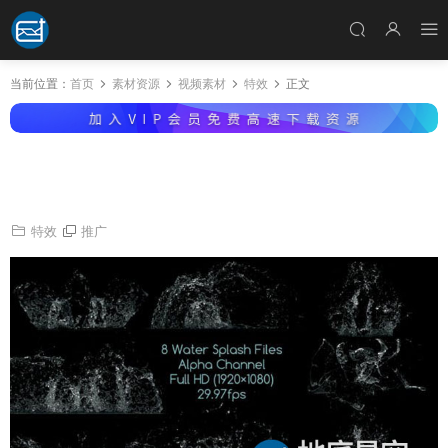
当前位置：
首页
素材资源
视频素材
特效
正文
视频素材：8种水滴飞溅散开人物掉入水中溅起
水花特效合成素材
特效
推广