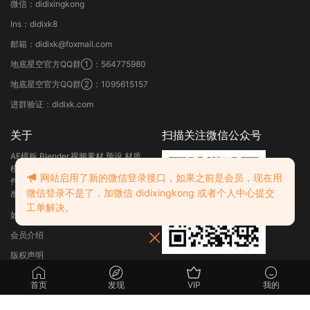
微信：didixingkong
Ins：didixk8
邮箱：didixk@foxmail.com
地底星空官方QQ群①：564775980
地底星空官方QQ群②：1095615157
进群验证：didixk.com
关于
扫描关注微信公众号
AE模板,Blender,视频素材,预设,材质
模型,平面素材,特效合成,教程,c4d插
网站启用了新的微信登录接口，如果之前是会员，现在用
件,luts,免费,地底星空影视后期资源，
微信登录不是了，加微信 didixingkong 或者个人中心提交
感谢支持。
工单解决。
如何下载资源
会员介绍
版权声明
广告合作
首页
发现
VIP
我的
搜索