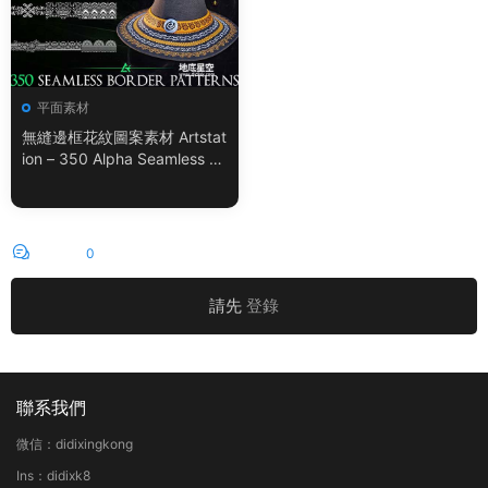
平面素材
無縫邊框花紋圖案素材 Artstat
ion – 350 Alpha Seamless Bo
rder Patterns Vol.18
評論
0
請先
登錄
聯系我們
微信：didixingkong
Ins：didixk8