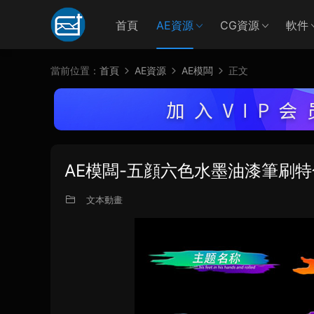
首頁
AE資源
CG資源
軟件
當前位置：
首頁
AE資源
AE模闆
正文
AE模闆-五顔六色水墨油漆筆刷
文本動畫