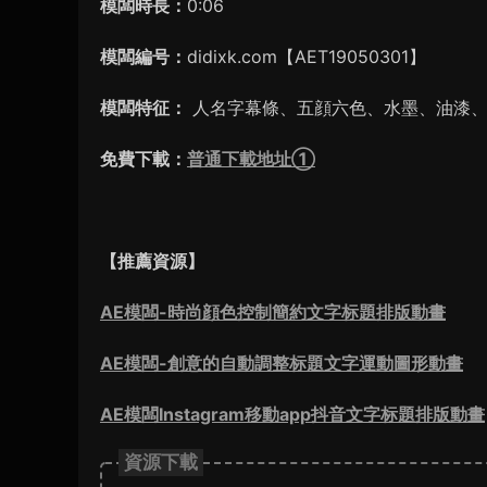
模闆時長：
0:06
模闆編号：
didixk.com【AET19050301】
模闆特征：
人名字幕條、五顔六色、水墨、油漆、
免費下載：
普通下載地址①
【推薦資源】
AE模闆-時尚顔色控制簡約文字标題排版動畫
AE模闆-創意的自動調整标題文字運動圖形動畫
AE模闆Instagram移動app抖音文字标題排版動畫
資源下載