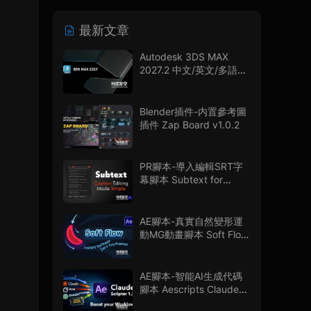
最新文章
Autodesk 3DS MAX
2027.2 中文/英文/多語言
版
Blender插件-内置參考圖
插件 Zap Board v1.0.2
PR腳本-導入編輯SRT字
幕腳本 Subtext for
Premiere Pro V1.0.0 + 使
用教程
AE腳本-真實自然變形運
動MG動畫腳本 Soft Flow
V1.0.0
AE腳本-智能AI生成代碼
腳本 Aescripts Claude
Scripter V1.3.0 + 使用教