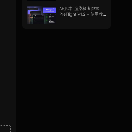
程
AE腳本-渲染檢查腳本
PreFlight V1.2 + 使用教
程