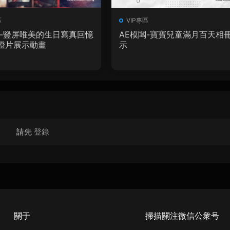
區
VIP專區
闆-豎屏唯美的生日寫真回憶
AE模闆-寶寶兒童滿月百天相
燈片展示動畫
示
請先
登錄
關于
掃描關注微信公衆号