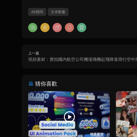
AE模闆
文本動畫
上一篇
視頻素材：實拍國内航空公司機場飛機起飛降落滑行空中
猜你喜歡