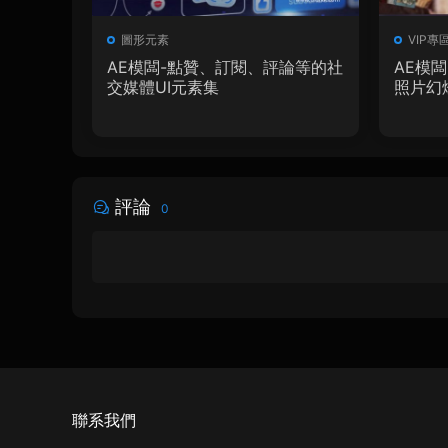
圖形元素
VIP專
AE模闆-點贊、訂閱、評論等的社
AE模
交媒體UI元素集
照片幻
評論
0
聯系我們