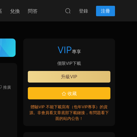
區
兌換
問答
登錄
注冊
VIP
專享
僅限VIP下載
升級VIP
推廣
收藏
體驗VIP 不能下載寫有（包年VIP專享）的資
源。非會員看文章底部下載鏈接，有問題看下
面的站内公告！