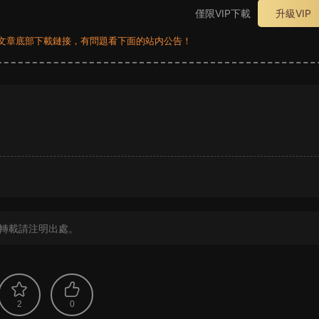
僅限VIP下載
升級VIP
員看文章底部下載鏈接，有問題看下面的站内公告！
？
轉載請注明出處。
2
0