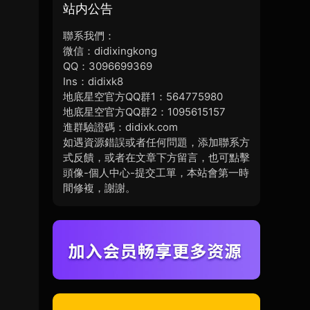
站内公告
聯系我們：
微信：didixingkong
QQ：3096699369
Ins：didixk8
地底星空官方QQ群1：564775980
地底星空官方QQ群2：1095615157
進群驗證碼：didixk.com
如遇資源錯誤或者任何問題，添加聯系方
式反饋，或者在文章下方留言，也可點擊
頭像-個人中心-提交工單，本站會第一時
間修複，謝謝。