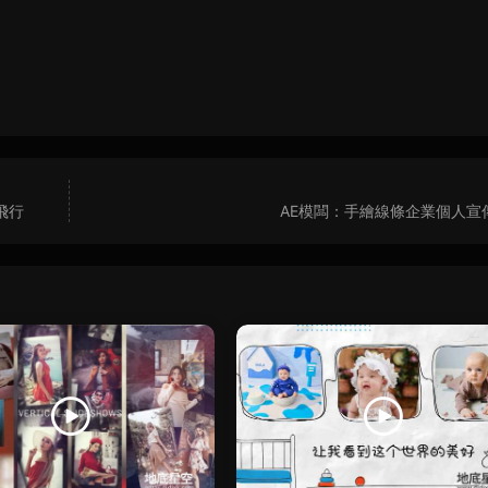
飛行
AE模闆：手繪線條企業個人宣