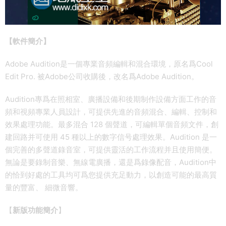
【軟件簡介】
Adobe Audition是一個專業音頻編輯和混合環境，原名爲Cool
Edit Pro. 被Adobe公司收購後，改名爲Adobe Audition。
Audition專爲在照相室、廣播設備和後期制作設備方面工作的音
頻和視頻專業人員設計，可提供先進的音頻混合、編輯、控制和
效果處理功能。最多混合 128 個聲道，可編輯單個音頻文件，創
建回路并可使用 45 種以上的數字信号處理效果。Audition 是一
個完善的多聲道錄音室，可提供靈活的工作流程并且使用簡便。
無論是要錄制音樂、無線電廣播，還是爲錄像配音，Audition中
的恰到好處的工具均可爲您提供充足動力，以創造可能的最高質
量的豐富、 細微音響。
【
新版功能簡介
】