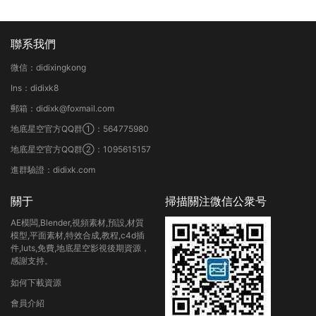
聯系我們
微信：didixingkong
Ins：didixk8
郵箱：didixk@foxmail.com
地底星空官方QQ群①：564775980
地底星空官方QQ群②：1095615157
進群驗證：didixk.com
關于
掃描關注微信公衆号
AE模闆,Blender,視頻素材,預設,材質
模型,平面素材,特效合成,教程,c4d插
件,luts,免費,地底星空影視後期資源，
感謝支持。
如何下載資源
會員介紹