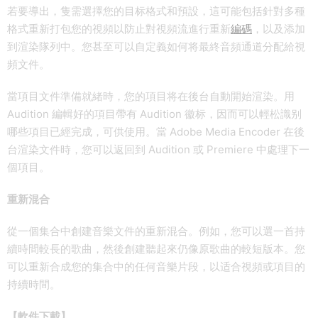
若要導出，隻需選擇您的目标格式和預設，這可能包括針對多種
格式重新打包您的視頻以防止對視頻流進行重新
編碼
，以及添加
到渲染隊列中。您甚至可以自定義如何将最終音頻通道分配給視
頻文件。
當項目文件準備就緒時，您的項目将在後台自動開始渲染。用
Audition 編輯好的項目帶有 Audition 徽标，因而可以輕松識别
哪些項目已經完成，可供使用。當 Adobe Media Encoder 在後
台渲染文件時，您可以返回到 Audition 或 Premiere 中處理下一
個項目。
重新混合
從一個集合中創建音樂文件的重新混合。例如，您可以選一首持
續時間較長的歌曲，然後創建聽起來仍像原歌曲的較短版本。您
可以重新合成您的集合中的任何音樂片段，以适合視頻或項目的
持續時間。
【軟件下載】