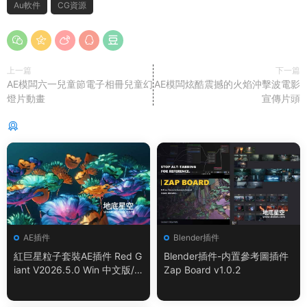
Au軟件
CG資源
上一篇
下一篇
AE模闆六一兒童節電子相冊兒童幻
AE模闆炫酷震撼的火焰沖擊波電影
燈片動畫
宣傳片頭
猜你喜歡
AE插件
Blender插件
紅巨星粒子套裝AE插件 Red G
Blender插件-内置參考圖插件
iant V2026.5.0 Win 中文版/
Zap Board v1.0.2
英文版 集成了Trapcode + Ma
gic Bullet + VFX Suit