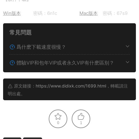
Win版本
密碼：6n1c
Mac版本
密碼：67s9
常見問題
爲什麽下載速度很慢？
體驗VIP和包年VIP或者永久VIP有什麽區别？
原文鏈接：
https://www.didixk.com/1699.html
，轉載請注
明出處。
0
1