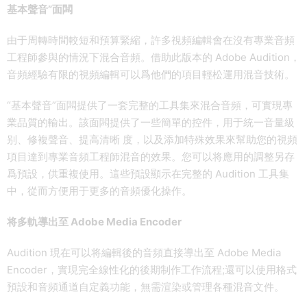
基本聲音”面闆
由于周轉時間較短和預算緊縮，許多視頻編輯會在沒有專業音頻
工程師參與的情況下混合音頻。借助此版本的 Adobe Audition，
音頻經驗有限的視頻編輯可以爲他們的項目輕松運用混音技術。
“基本聲音”面闆提供了一套完整的工具集來混合音頻，可實現專
業品質的輸出。該面闆提供了一些簡單的控件，用于統一音量級
别、修複聲音、提高清晰 度，以及添加特殊效果來幫助您的視頻
項目達到專業音頻工程師混音的效果。您可以将應用的調整另存
爲預設，供重複使用。這些預設顯示在完整的 Audition 工具集
中，從而方便用于更多的音頻優化操作。
将多軌導出至 Adobe Media Encoder
Audition 現在可以将編輯後的音頻直接導出至 Adobe Media
Encoder，實現完全線性化的後期制作工作流程;還可以使用格式
預設和音頻通道自定義功能，無需渲染或管理各種混音文件。