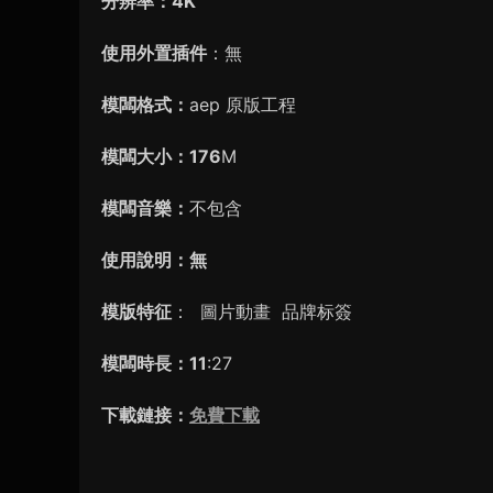
分辨率：4K
使用外置插件
：無
模闆格式：
aep 原版工程
模闆大小：176
M
模闆音樂：
不包含
使用說明：無
模版特征
： 圖片動畫 品牌标簽
模闆時長：11
:27
下載鏈接：
免費下載