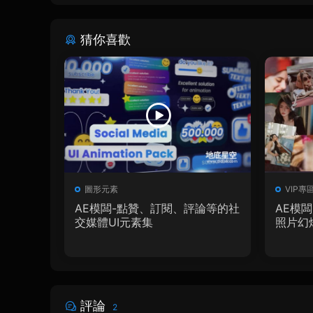
猜你喜歡
圖形元素
VIP專
AE模闆-點贊、訂閱、評論等的社
AE模
交媒體UI元素集
照片幻
評論
2