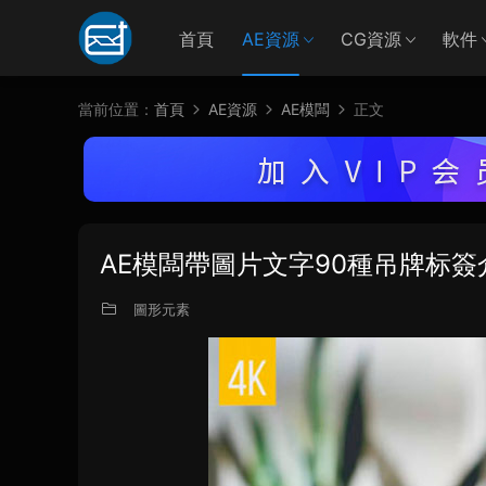
首頁
AE資源
CG資源
軟件
當前位置：
首頁
AE資源
AE模闆
正文
AE模闆帶圖片文字90種吊牌标簽
圖形元素