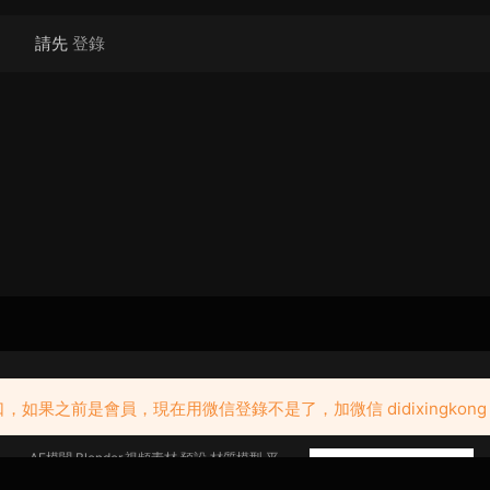
請先
登錄
關于
掃描關注微信公衆号
如果之前是會員，現在用微信登錄不是了，加微信 didixingkon
AE模闆,Blender,視頻素材,預設,材質模型,平
面素材,特效合成,教程,c4d插件,luts,免費,地