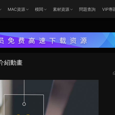
MAC資源
模闆
素材資源
問題查詢
VIP專
介紹動畫