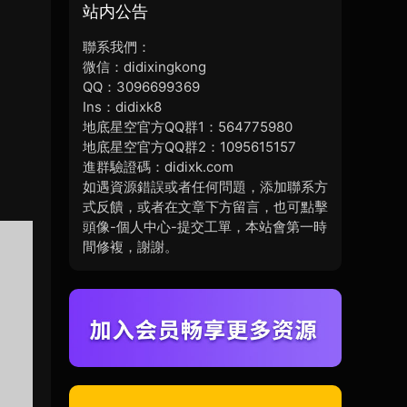
站内公告
聯系我們：
微信：didixingkong
QQ：3096699369
Ins：didixk8
地底星空官方QQ群1：564775980
地底星空官方QQ群2：1095615157
進群驗證碼：didixk.com
如遇資源錯誤或者任何問題，添加聯系方
式反饋，或者在文章下方留言，也可點擊
頭像-個人中心-提交工單，本站會第一時
間修複，謝謝。