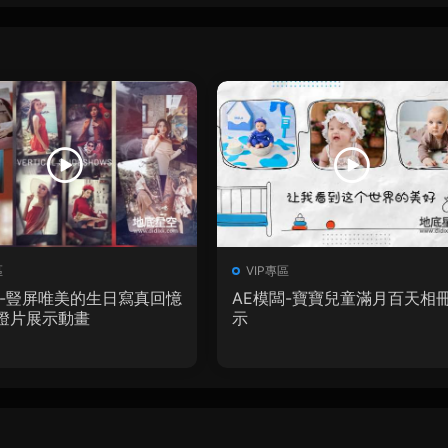
區
VIP專區
闆-豎屏唯美的生日寫真回憶
AE模闆-寶寶兒童滿月百天相
燈片展示動畫
示