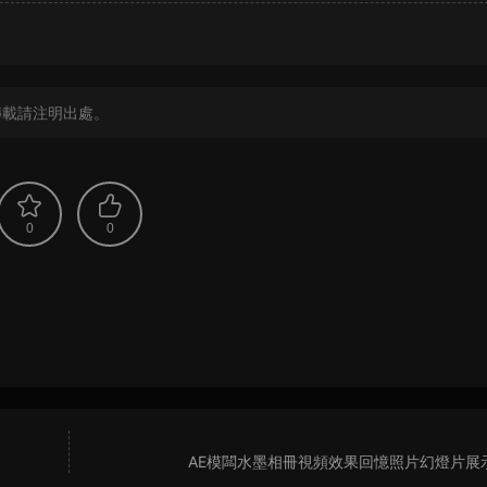
？
轉載請注明出處。
0
0
AE模闆水墨相冊視頻效果回憶照片幻燈片展