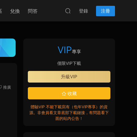
區
兌換
問答
登錄
注冊
VIP
專享
僅限VIP下載
升級VIP
推廣
收藏
體驗VIP 不能下載寫有（包年VIP專享）的資
源。非會員看文章底部下載鏈接，有問題看下
面的站内公告！