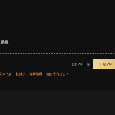
形動畫
僅限VIP下載
升級VIP
員看文章底部下載鏈接，有問題看下面的站内公告！