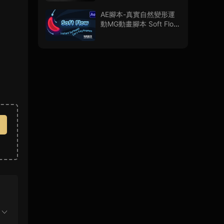
用教程
AE腳本-真實自然變形運
動MG動畫腳本 Soft Flow
V1.0.0