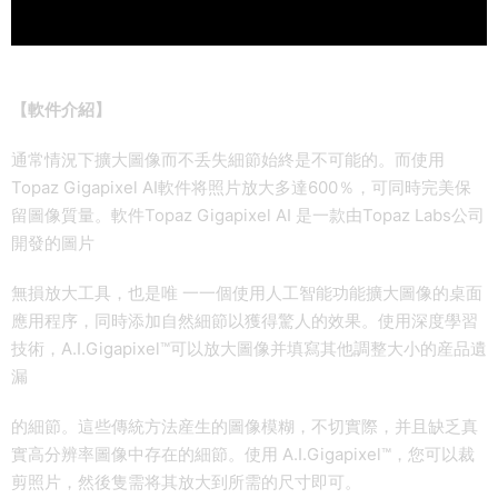
【軟件介紹】
通常情況下擴大圖像而不丢失細節始終是不可能的。而使用
Topaz Gigapixel AI軟件将照片放大多達600％，可同時完美保
留圖像質量。軟件Topaz Gigapixel AI 是一款由Topaz Labs公司
開發的圖片
無損放大工具，也是唯 一一個使用人工智能功能擴大圖像的桌面
應用程序，同時添加自然細節以獲得驚人的效果。使用深度學習
技術，A.I.Gigapixel™可以放大圖像并填寫其他調整大小的産品遺
漏
的細節。這些傳統方法産生的圖像模糊，不切實際，并且缺乏真
實高分辨率圖像中存在的細節。使用 A.I.Gigapixel™，您可以裁
剪照片，然後隻需将其放大到所需的尺寸即可。