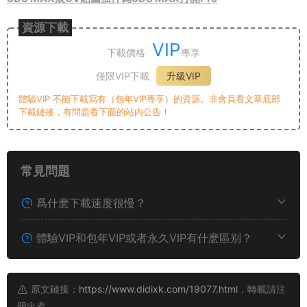
資源下載
VIP
下載價格
專享
僅限VIP下載
升級VIP
體驗VIP 不能下載寫有（包年VIP專享）的資源。非會員看文章底部
下載鏈接，有問題看下面的站内公告！
常見問題
爲什麽下載速度很慢？
體驗VIP和包年VIP或者永久VIP有什麽區别？
原文鏈接：
https://www.didixk.com/19077.html
，轉載請注
明出處。