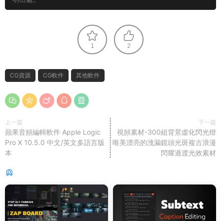
1
2
CG資源
CG軟件
其他軟件
上一篇
下一篇
蘋果音頻編輯軟件 Apple Logic
視頻素材-300組背景虛化閃光燈
Pro X 10.5.0 中文/英文多語言版
唯美漂亮的洩漏鏡頭光斑複古浪漫
本
閃耀過渡光效素材
猜你喜歡