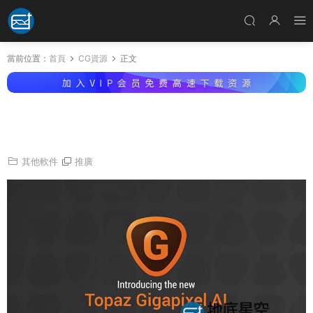
當前位置：
首頁
CG資源
正文
圖片無損放大軟件 Topaz Gigapixel AI 4.9.0 Wi
n破解版
其他軟件
推廣