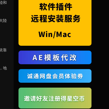
陸和
大陸
依靠
，地