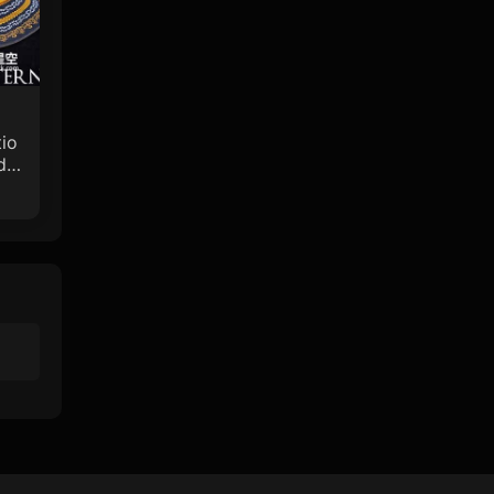
io
de