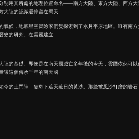
分别用其所處的地理位置命名——南方大陸、東方大陸、西方大
方大陸的認識還停留在蜀天
的氣候，地底星空冒險家們隻探索到了水月平原地區。唯有南方
曆史的研究。在雲國建立
大陸的基礎。即便是在南天國滅亡多年後的今天，雲國依然可以
量讓這個傳承千年的南天國
如今的土門陣，隻剩下遮天蔽日的黃沙。那些被風沙打磨的岩石