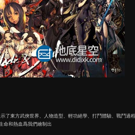
展示了東方武俠世界、人物造型、輕功絕學、打鬥體驗、戰鬥過
生命和熱血爲我們繪制出