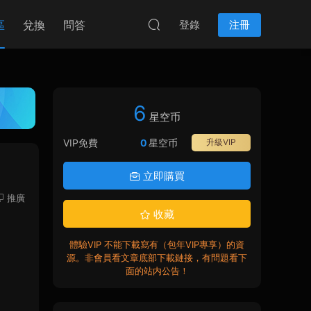
區
兌換
問答
登錄
注冊
6
星空币
VIP免費
0
星空币
升級VIP
立即購買
推廣
收藏
體驗VIP 不能下載寫有（包年VIP專享）的資
源。非會員看文章底部下載鏈接，有問題看下
面的站内公告！