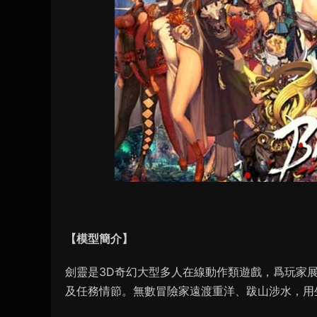
【模型簡介】
劍靈是3D奇幻大型多人在線動作類遊戲，爲玩家
及任務情節。無數冒險家遠渡重洋、跋山涉水，用