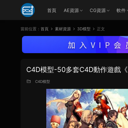
首頁
AE資源
CG資源
軟件
當前位置：
首頁
素材資源
3D模型
正文
C4D模型-50多套C4D動作遊戲《劍靈
C4D模型