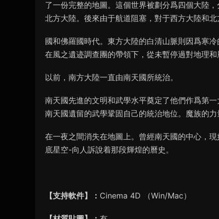
了一份完整的地圖。這個世界被劃分爲四個大陸，
北方大陸。後來由于航道阻塞，對于西方大陸和北
國和佛羅國時代。東方大陸的白清山脈則因爲寒冷
在風之遺迹調查團的帶領下，從未暫停過對地理和
以前，南方大陸一直由南天國所統治。
南天國先進的文明和武學水平奠定了他們作爲第一
南天國遺留的武學鞏固自己的統治地位。魔族的力
在一夜之間消失在地圖上。曾經南天國的中心，現
底星空-向人訴說着那段輝煌的曆史。
【支持軟件】：
Cinema 4D （Win/Mac）
【材質貼圖】：
有