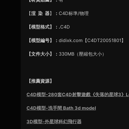
【
渲 染 器
】
：
C4D标準/物理
【模型格式】：.
C4D
【模型編号】：
didixk.com【C4DT20051801】
【文件大小】：
330MB（壓縮包大小）
【推薦資源】
C4D模型-280套C4D射擊遊戲《失落的星球3》Lost
C4D模型-洗手間 Bath 3d model
3D模型-外星球科幻飛行器