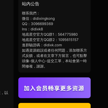
站内公告
聯系我們：
微信：didixingkong
QQ：3096699369
Ins：didixk8
地底星空官方QQ群1：564775980
地底星空官方QQ群2：1095615157
進群驗證碼：didixk.com
如遇資源錯誤或者任何問題，添加聯系方
式反饋，或者在文章下方留言，也可點擊
頭像-個人中心-提交工單，本站會第一時
間修複，謝謝。
程，以