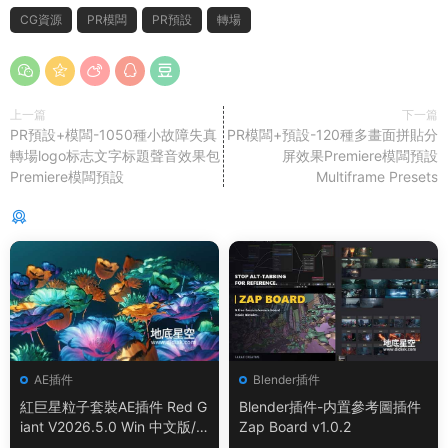
CG資源
PR模闆
PR預設
轉場
上一篇
下一篇
PR預設+模闆-1050種小故障失真
PR模闆+預設-120種多畫面拼貼分
轉場logo标志文字标題聲音效果包
屏效果Premiere模闆預設
Premiere模闆預設
Multiframe Presets
猜你喜歡
AE插件
Blender插件
紅巨星粒子套裝AE插件 Red G
Blender插件-内置參考圖插件
iant V2026.5.0 Win 中文版/
Zap Board v1.0.2
英文版 集成了Trapcode + Ma