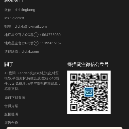
聯系我們
微信：didixingkong
Ins：didixk8
郵箱：didixk@foxmail.com
地底星空官方QQ群①：564775980
地底星空官方QQ群②：1095615157
進群驗證：didixk.com
關于
掃描關注微信公衆号
AE模闆,Blender,視頻素材,預設,材質
模型,平面素材,特效合成,教程,c4d插
件,luts,免費,地底星空影視後期資源，
感謝支持。
如何下載資源
會員介紹
版權聲明
廣告合作