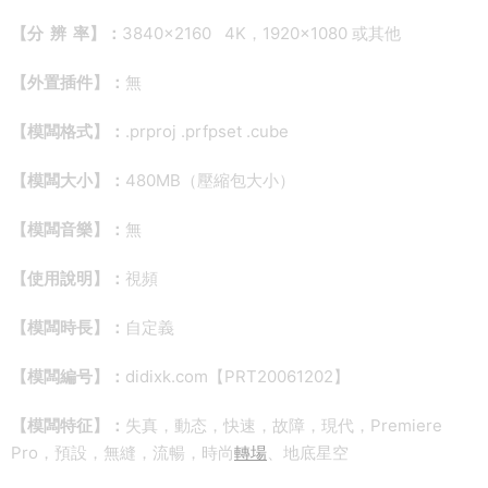
【分 辨 率】：
3840×2160 4K
，1920×1080 或其他
【外置插件】：
無
【模闆格式】：
.prproj .prfpset .cube
【模闆大小】：
480MB（壓縮包大小）
【模闆音樂】：
無
【使用說明】：
視頻
【模闆時長】：
自定義
【模闆編号】：
didixk.com【PRT20061202】
【模闆特征】：
失真，動态，快速，故障，現代，Premiere
Pro，預設，無縫，流暢，時尚
轉場
、地底星空