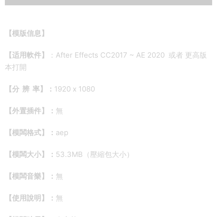
【
模版信息】
【适用軟件】
：After Effects CC2017 ~ AE 2020 或者 更高版
本打開
【分 辨 率】：
1920 x 1080
【外置插件】：
無
【模闆格式】：
aep
【模闆大小】：
53.3MB（壓縮包大小）
【模闆音樂】：
無
【使用說明】：
無