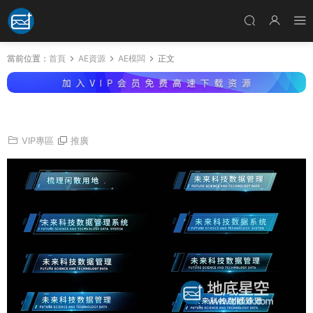
當前位置：
首頁
AE資源
AE模闆
正文
AE模闆-8組科技感字幕條角标動畫
VIP專區
推廣