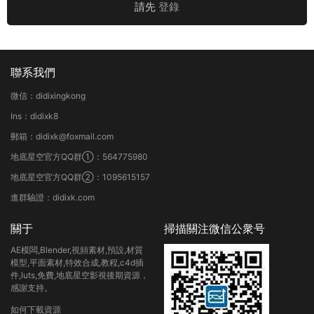
請先
登錄
聯系我們
微信：didixingkong
Ins：didixk8
郵箱：didixk@foxmail.com
地底星空官方QQ群①：564775980
地底星空官方QQ群②：1095615157
進群驗證：didixk.com
關于
掃描關注微信公衆号
AE模闆,Blender,視頻素材,預設,材質
模型,平面素材,特效合成,教程,c4d插
件,luts,免費,地底星空影視後期資源，
感謝支持。
如何下載資源