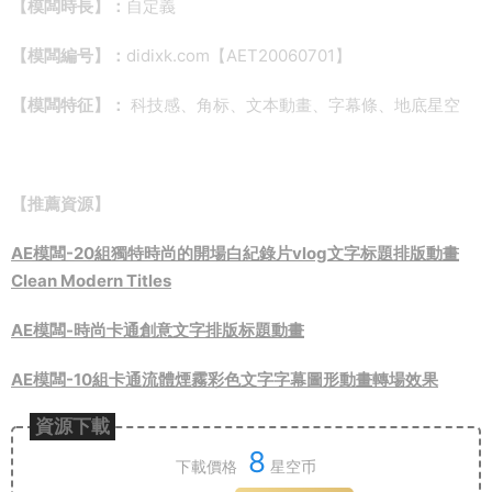
【模闆時長】：
自定義
【模闆編号】：
didixk.com【AET20060701】
【模闆特征】：
科技感、角标、文本動畫、字幕條、地底星空
【推薦資源】
AE模闆-20組獨特時尚的開場白紀錄片vlog文字标題排版動畫
Clean Modern Titles
AE模闆-時尚卡通創意文字排版标題動畫
AE模闆-10組卡通流體煙霧彩色文字字幕圖形動畫轉場效果
資源下載
8
下載價格
星空币