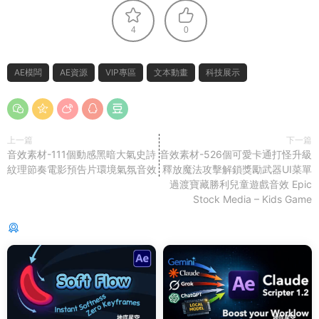
4
0
AE模闆
AE資源
VIP專區
文本動畫
科技展示
上一篇
下一篇
音效素材-111個動感黑暗大氣史詩
音效素材-526個可愛卡通打怪升級
紋理節奏電影預告片環境氣氛音效
釋放魔法攻擊解鎖獎勵武器UI菜單
過渡寶藏勝利兒童遊戲音效 Epic
Stock Media – Kids Game
猜你喜歡