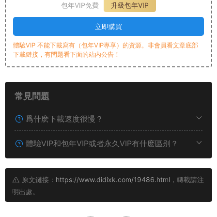
包年VIP免費
升級包年VIP
立即購買
體驗VIP 不能下載寫有（包年VIP專享）的資源。非會員看文章底部
下載鏈接，有問題看下面的站内公告！
常見問題
爲什麽下載速度很慢？
體驗VIP和包年VIP或者永久VIP有什麽區别？
原文鏈接：
https://www.didixk.com/19486.html
，轉載請注
明出處。