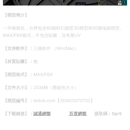
【模型簡介】
一共兩個包，分辨包含60個科幻牆壁3D模型和50個地面模型。
MAX/FBX格式，不包含貼圖，沒有展UV
【支持軟件】：
三維軟件 （Win/Mac）
【材質貼圖】：
無
【模型格式】：
MAX/FBX
【文件大小】：
203MB（壓縮包大小）
【模型編号】：
didixk.com【3DM20070702】
【下載鏈接】：
誠通網盤
百度網盤
提取碼：0pr5