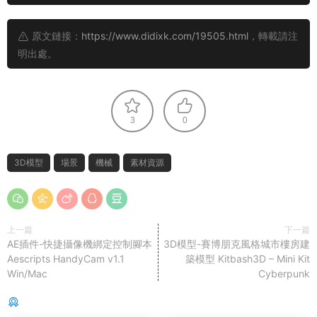
原文鏈接：
https://www.didixk.com/19505.html
，轉載請注
明出處。
3
0
3D模型
場景
機械
素材資源
上一篇
下一篇
AE插件-快捷攝像機綁定控制腳本
3D模型-賽博朋克風格城市樓房建
Aescripts HandyCam v1.1
築模型 Kitbash3D – Mini Kit
Win/Mac
Cyberpunk
猜你喜歡