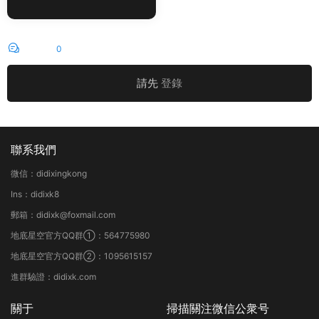
rder Patterns Vol.18
評論
0
請先
登錄
聯系我們
微信：didixingkong
Ins：didixk8
郵箱：didixk@foxmail.com
地底星空官方QQ群①：564775980
地底星空官方QQ群②：1095615157
進群驗證：didixk.com
關于
掃描關注微信公衆号