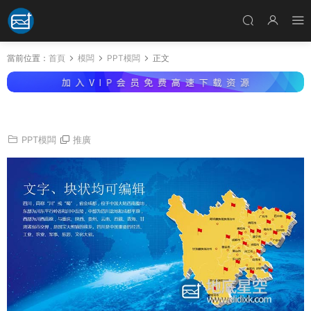
當前位置：
首頁
模闆
PPT模闆
正文
PPT模闆-最新可編輯3D立體地圖-四川
PPT模闆
推廣