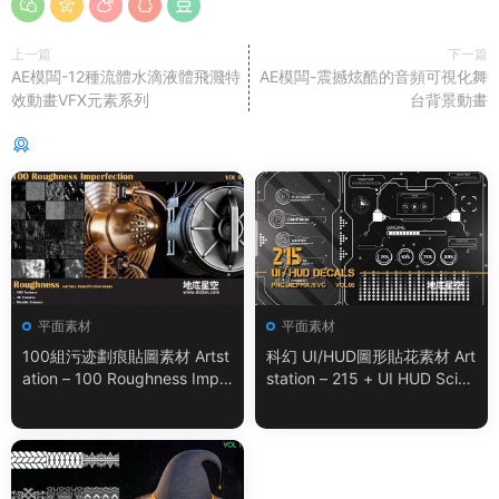
上一篇
下一篇
AE模闆-12種流體水滴液體飛濺特
AE模闆-震撼炫酷的音頻可視化舞
效動畫VFX元素系列
台背景動畫
猜你喜歡
平面素材
平面素材
100組污迹劃痕貼圖素材 Artst
科幻 UI/HUD圖形貼花素材 Art
ation – 100 Roughness Impe
station – 215 + UI HUD SciFi
rfection – VOL.01
Graphic Decals Vol.05