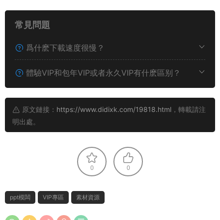
常見問題
爲什麽下載速度很慢？
體驗VIP和包年VIP或者永久VIP有什麽區别？
原文鏈接：
https://www.didixk.com/19818.html
，轉載請注
明出處。
0
0
ppt模闆
VIP專區
素材資源