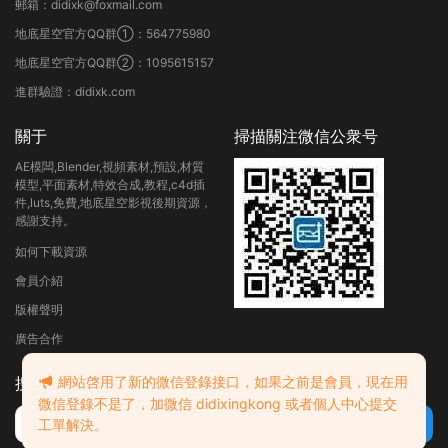
郵箱：didixk@foxmail.com
地底星空官方QQ群①：564775980
地底星空官方QQ群②：1095615157
進群驗證：didixk.com
關于
掃描關注微信公衆号
AE模闆,Blender,視頻素材,預設,材質
模型,平面素材,特效合成,教程,c4d插
件,luts,免費,地底星空影視後期資源，
感謝支持。
如何下載資源
會員介紹
版權聲明
廣告合作
搜索
網站啓用了新的微信登錄接口，如果之前是會員，現在用
微信登錄不是了，加微信 didixingkong 或者個人中心提交
工單解決。