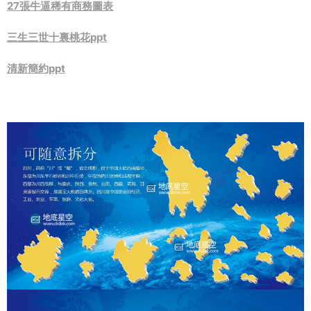
27張牛逼稀有商務圖表
三生三世十裏桃花ppt
清新簡約ppt