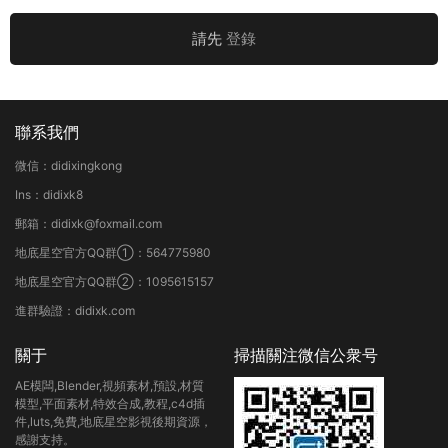
請先
登錄
聯系我們
微信：didixingkong
Ins：didixk8
郵箱：didixk@foxmail.com
地底星空官方QQ群①：564775980
地底星空官方QQ群②：1095615157
進群驗證：didixk.com
關于
掃描關注微信公衆号
AE模闆,Blender,視頻素材,預設,材質
模型,平面素材,特效合成,教程,c4d插
件,luts,免費,地底星空影視後期資源，
感謝支持。