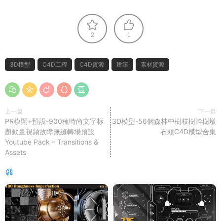
2
1
3D模型
C4D工程
C4D資源
建築
素材資源
上一篇
下一篇
PR模闆+預設-900種時尚文字标
3D模型-56個森林中樹枝樹幹樹墩
題動畫視頻故障無縫轉場預設
石頭C4D模型合集
Youtube Pack – Transitions &
Assets
猜你喜歡