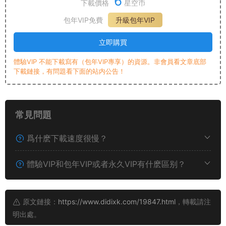
6
下載價格
星空币
包年VIP免費
升級包年VIP
立即購買
體驗VIP 不能下載寫有（包年VIP專享）的資源。非會員看文章底部
下載鏈接，有問題看下面的站内公告！
常見問題
爲什麽下載速度很慢？
體驗VIP和包年VIP或者永久VIP有什麽區别？
原文鏈接：
https://www.didixk.com/19847.html
，轉載請注
明出處。