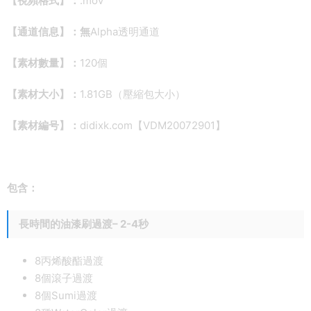
【視頻格式】：
.mov
【通道信息】：無
Alpha透明通道
【素材數量】：
120個
【素材大小】：
1.81GB（壓縮包大小）
【素材編号】：
didixk.com【VDM20072901】
包含：
長時間的油漆刷過渡– 2-4秒
8丙烯酸酯過渡
8個滾子過渡
8個Sumi過渡