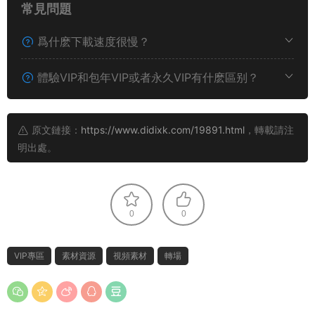
常見問題
爲什麽下載速度很慢？
體驗VIP和包年VIP或者永久VIP有什麽區别？
原文鏈接：
https://www.didixk.com/19891.html
，轉載請注
明出處。
0
0
VIP專區
素材資源
視頻素材
轉場