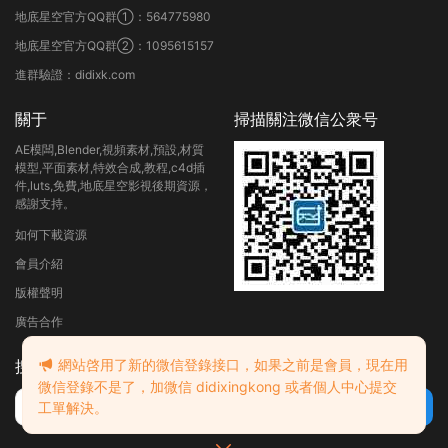
地底星空官方QQ群①：564775980
地底星空官方QQ群②：1095615157
進群驗證：didixk.com
關于
掃描關注微信公衆号
AE模闆,Blender,視頻素材,預設,材質
模型,平面素材,特效合成,教程,c4d插
件,luts,免費,地底星空影視後期資源，
感謝支持。
如何下載資源
會員介紹
版權聲明
廣告合作
網站啓用了新的微信登錄接口，如果之前是會員，現在用
搜索
微信登錄不是了，加微信 didixingkong 或者個人中心提交
工單解決。