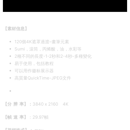
【素材信息】
120個4K遮罩過渡–畫筆元素
Sumi，滾筒，丙烯酸，油，水彩等
2種不同的長度-1-2秒和2-4秒-多種變化
易于使用，包括教程
可以用作徽标展示器
高質量QuickTime-JPEG文件
【分 辨 率】：
3840 x 2160 4K
【幀 速 率】
：29.97幀