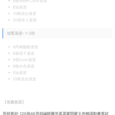
8種WaterColor過渡
8油過渡
10種混合過渡
20個舍入過渡
短暫過渡– 1-2秒
8丙烯酸酯過渡
8個滾子過渡
8個Sumi過渡
8種水色過渡
8油過渡
10種混合過渡
【推薦資源】
視頻素材-120個4K視頻編輯圖形遮罩蒙闆蒙太奇轉場動畫素材