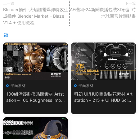
上一篇
下一篇
Blender插件-火焰煙霧爆炸特效生
AE模闆-24新聞廣播包裝3D倒計時
成插件 Blender Market – Blaze
地球圖形片頭動畫
V1.4 + 使用教程
猜你喜歡
平面素材
平面素材
100組污迹劃痕貼圖素材 Artst
科幻 UI/HUD圖形貼花素材 Art
ation – 100 Roughness Impe
station – 215 + UI HUD SciFi
rfection – VOL.01
Graphic Decals Vol.05