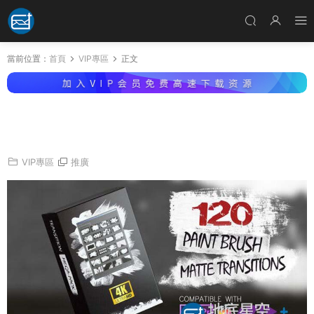
當前位置：
首頁
VIP專區
正文
視頻素材-120個水墨刷子油漆塗抹噴霧素描遮罩
視頻轉場動畫
VIP專區
推廣