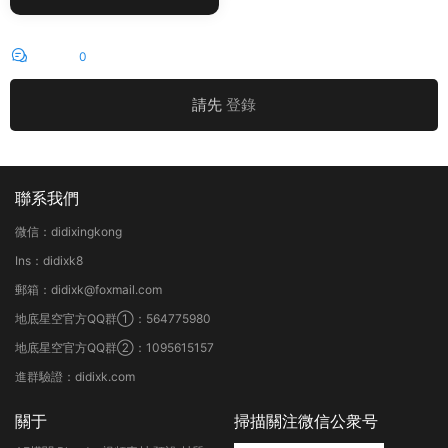
評論
0
請先
登錄
聯系我們
微信：didixingkong
Ins：didixk8
郵箱：didixk@foxmail.com
地底星空官方QQ群①：564775980
地底星空官方QQ群②：1095615157
進群驗證：didixk.com
關于
掃描關注微信公衆号