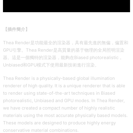
【插件簡介】
Thea Render是功能最全的渲染器，具有最先進的無偏，偏置和
GPU引擎。Thea Render是高質量的基于物理的全局照明渲染
器。這是一個獨特的渲染器，能夠在Biased photorealistic，
Unbiased和GPU模式下使用最新技術進行渲染。
Thea Render is a physically-based global illumination
renderer of high quality. It is a unique renderer that is able
to render using state-of-the-art techniques in Biased
photorealistic, Unbiased and GPU modes. In Thea Render,
we have created a compact number of highly realistic
materials using the most accurate physically based models.
These models are designed to produce highly energy
conservative material combinations.