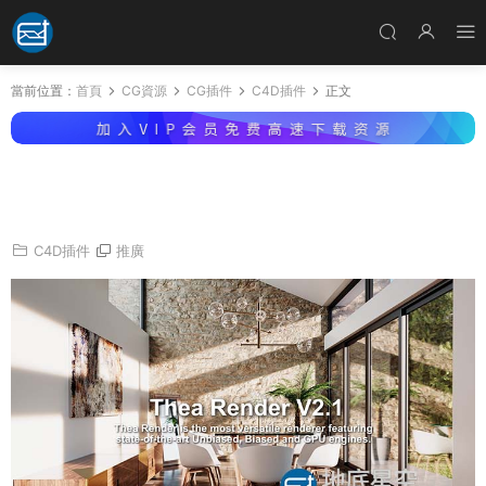
當前位置：
首頁
CG資源
CG插件
C4D插件
正文
C4D/Rhino/Sketchup插件-多功能實時GPU物
理渲染器 Thea Render v2.2 Win破解版
C4D插件
推廣