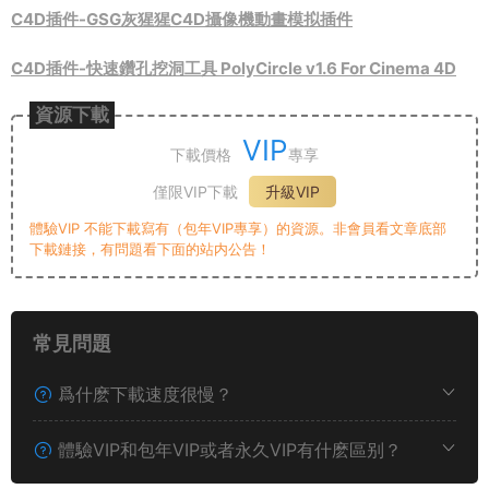
C4D插件-GSG灰猩猩C4D攝像機動畫模拟插件
C4D插件-快速鑽孔挖洞工具 PolyCircle v1.6 For Cinema 4D
資源下載
VIP
下載價格
專享
僅限VIP下載
升級VIP
體驗VIP 不能下載寫有（包年VIP專享）的資源。非會員看文章底部
下載鏈接，有問題看下面的站内公告！
常見問題
爲什麽下載速度很慢？
體驗VIP和包年VIP或者永久VIP有什麽區别？