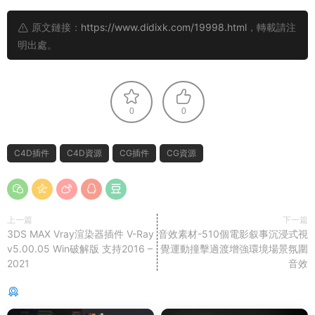
原文鏈接：
https://www.didixk.com/19998.html
，轉載請注
明出處。
0
0
C4D插件
C4D資源
CG插件
CG資源
上一篇
下一篇
3DS MAX Vray渲染器插件 V-Ray
音效素材-510個電影叙事沉浸式視
v5.00.05 Win破解版 支持2016 –
覺運動撞擊過渡增強環境場景氛圍
2021
音效
猜你喜歡