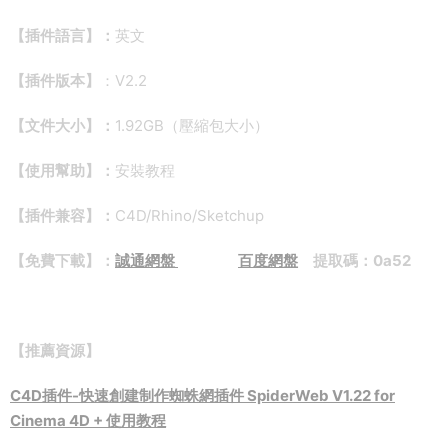
【插件語言】：
英文
【插件版本】
：V2.2
【文件大小】：
1.92GB（壓縮包大小）
【使用幫助】：
安裝教程
【插件兼容】：
C4D/Rhino/Sketchup
【免費下載】：
誠通網盤
百度網盤
提取碼：0a52
【推薦資源】
C4D插件-快速創建制作蜘蛛網插件 SpiderWeb V1.22 for
Cinema 4D + 使用教程