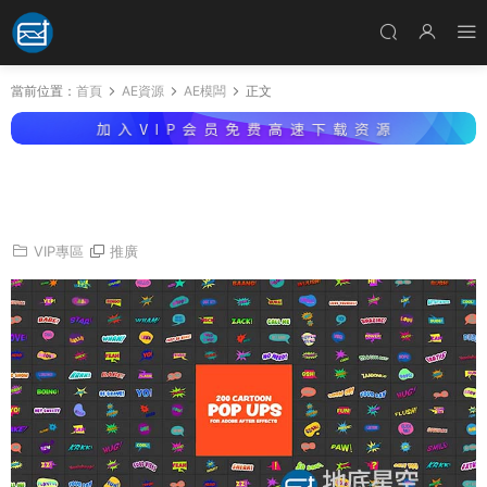
當前位置：
首頁
AE資源
AE模闆
正文
AE模闆-卡通泡泡文字彈出标題多彩漫畫簡單社
交媒體時尚夏季排版動畫
VIP專區
推廣