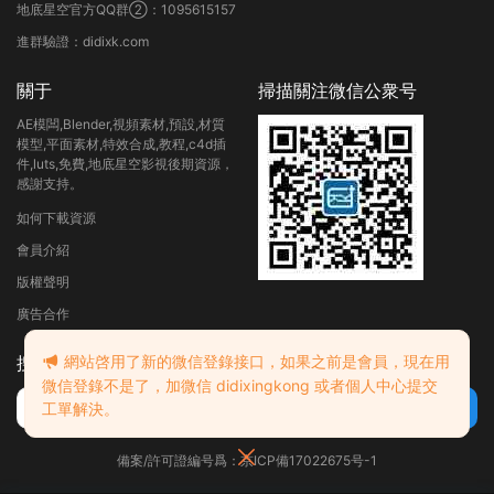
地底星空官方QQ群②：1095615157
進群驗證：didixk.com
關于
掃描關注微信公衆号
AE模闆,Blender,視頻素材,預設,材質
模型,平面素材,特效合成,教程,c4d插
件,luts,免費,地底星空影視後期資源，
感謝支持。
如何下載資源
會員介紹
版權聲明
廣告合作
網站啓用了新的微信登錄接口，如果之前是會員，現在用
搜索
微信登錄不是了，加微信 didixingkong 或者個人中心提交
工單解決。
備案/許可證編号爲：京ICP備17022675号-1