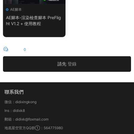
AE腳本
AE腳本-渲染檢查腳本 PreFlig
ht V1.2 + 使用教程
評論
0
請先
登錄
聯系我們
微信：didixingkong
Ins：didixk8
郵箱：didixk@foxmail.com
地底星空官方QQ群①：564775980