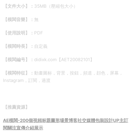
【文件大小】：
35MB（壓縮包大小）
【模闆音樂】：
無
【使用說明】：
PDF
【模闆時長】：
自定義
【模闆編号】：
didixk.com【AET20082101】
【模闆特征】：
動畫圖标，背景，按鈕，頻道，顔色，屏幕，
Instagram，訂閱，過渡
【推薦資源】
AE模闆-200個視頻标題圖形場景博客社交媒體包裝設計UP主訂
閱關注宣傳介紹展示