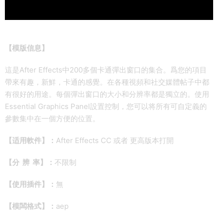
【
模版信息】
這是After Effects中200多個卡通彈出窗口的集合。爲您的項目
帶來有趣，新鮮，卡通的感覺。在各種視頻和社交媒體帖子中都
有很好的用途。每個彈出窗口的大小和分辨率都是獨立的。使用
Essential Graphics Panel設置控制，您可以将所有可自定義的
參數集中在一個方便的位置。
【适用軟件】：
After Effects CC 或者 更高版本打開
【分 辨 率】：
不限制
【使用插件】：
無
【模闆格式】：
aep