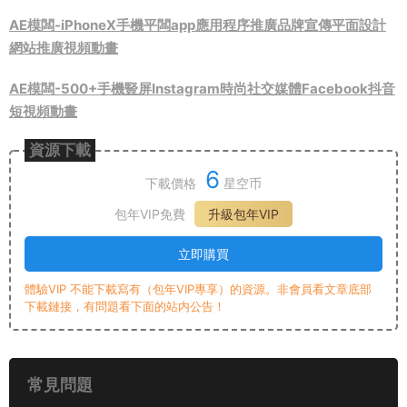
AE模闆-iPhoneX手機平闆app應用程序推廣品牌宣傳平面設計
網站推廣視頻動畫
AE模闆-500+手機豎屏Instagram時尚社交媒體Facebook抖音
短視頻動畫
資源下載
6
下載價格
星空币
包年VIP免費
升級包年VIP
立即購買
體驗VIP 不能下載寫有（包年VIP專享）的資源。非會員看文章底部
下載鏈接，有問題看下面的站内公告！
常見問題