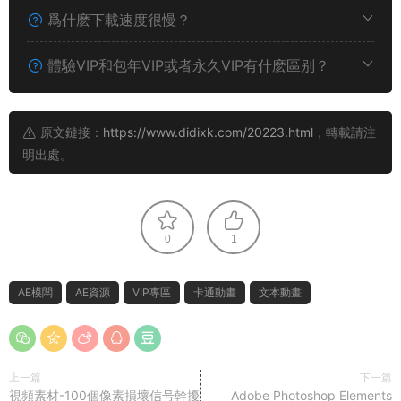
爲什麽下載速度很慢？
體驗VIP和包年VIP或者永久VIP有什麽區别？
原文鏈接：
https://www.didixk.com/20223.html
，轉載請注
明出處。
0
1
AE模闆
AE資源
VIP專區
卡通動畫
文本動畫
上一篇
下一篇
視頻素材-100個像素損壞信号幹擾
Adobe Photoshop Elements