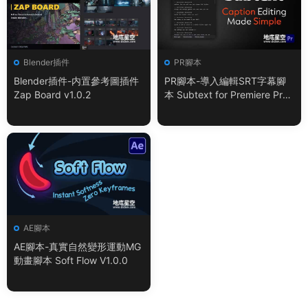
Blender插件
PR腳本
Blender插件-内置參考圖插件
PR腳本-導入編輯SRT字幕腳
Zap Board v1.0.2
本 Subtext for Premiere Pro
V1.0.0 + 使用教程
AE腳本
AE腳本-真實自然變形運動MG
動畫腳本 Soft Flow V1.0.0