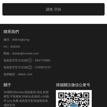
請先
登錄
聯系我們
微信：didixingkong
Ins：didixk8
郵箱：didixk@foxmail.com
地底星空官方QQ群①：564775980
地底星空官方QQ群②：1095615157
進群驗證：didixk.com
關于
掃描關注微信公衆号
AE模闆,Blender,視頻素材,預設,材質
模型,平面素材,特效合成,教程,c4d插
件,luts,免費,地底星空影視後期資源，
感謝支持。