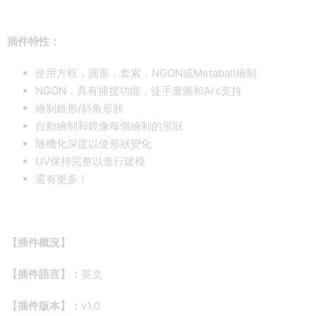
插件特性：
使用方框，圓形，套索，NGON或Metaball繪制
NGON，具有捕捉功能，徒手畫圖和Arc支持
繪制錐形/斜角形狀
自動繪制和鏡像每個繪制的形狀
随機化深度以使形狀變化
UV保持完整以進行建模
還有更多！
【插件概況】
【插件語言】：
英文
【插件版本】：
v1.0