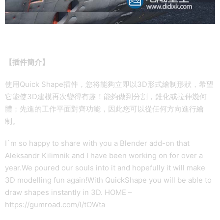
【插件簡介】
使用Quick Shape插件，您将能夠立即以3D形式繪制形狀，希望
它能使3D建模再次變得有趣！能夠做到分割，錐化或拉伸幾何
體；先進的工作平面對齊功能，因此您可以從任何方向進行繪
制。
I`m so happy to share with you a Blender add-on that
Aleksandr Kilimnik and I have been working on for over a
year.We poured our souls into it and hopefully it will make
3D modelling fun again!With QuickShape you will be able to
draw shapes instantly in 3D. HOME –
https://gumroad.com/l/tOWta