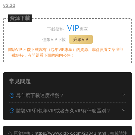
v2.20
資源下載
VIP
下載價格
專享
僅限VIP下載
升級VIP
體驗VIP 不能下載寫有（包年VIP專享）的資源。非會員看文章底部
下載鏈接，有問題看下面的站内公告！
常見問題
爲什麽下載速度很慢？
體驗VIP和包年VIP或者永久VIP有什麽區别？
原文鏈接：
https://www.didixk.com/20343.html
，轉載請注