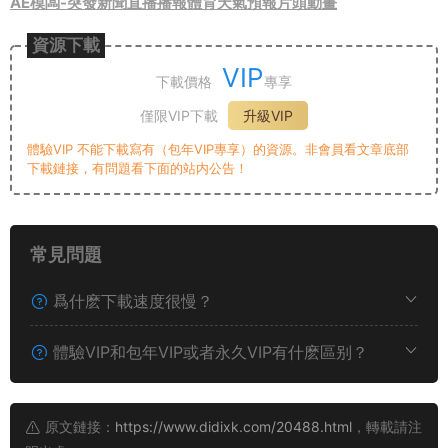
AE模闆-突發新聞直播播報體育天氣預報片頭動畫
資源下載
VIP
下載價格
專享
僅限VIP下載
升級VIP
體驗VIP 不能下載寫有（包年VIP專享）的資源。非會員看文章底部
下載鏈接，有問題看下面的站内公告！
常見問題
爲什麽下載速度很慢？
體驗VIP和包年VIP或者永久VIP有什麽區别？
原文鏈接：
https://www.didixk.com/20488.html
，轉載請注