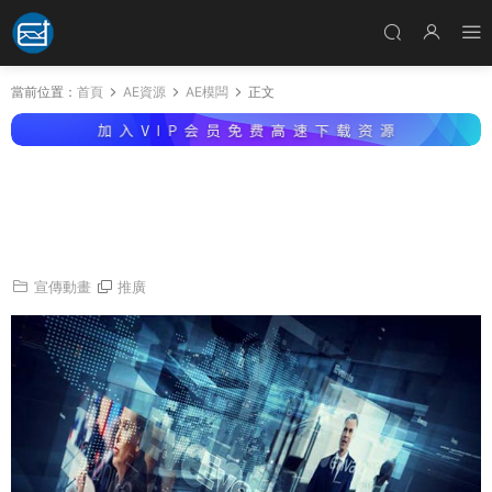
當前位置：
首頁
AE資源
AE模闆
正文
AE模闆-未來派科技感每日新聞發布會事件災難
國家新聞政治訪談觀點簡報視頻片頭動畫 Analyt
ical Studio
宣傳動畫
推廣