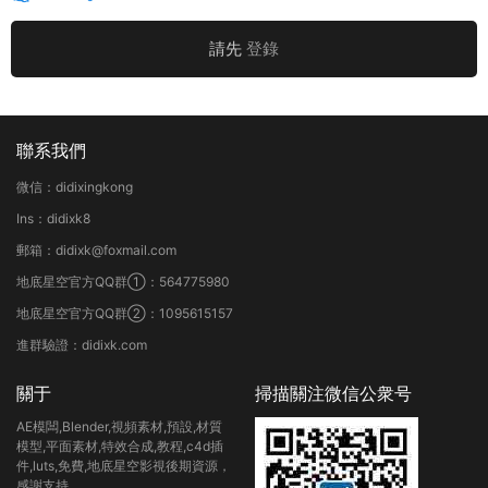
請先
登錄
聯系我們
微信：didixingkong
Ins：didixk8
郵箱：didixk@foxmail.com
地底星空官方QQ群①：564775980
地底星空官方QQ群②：1095615157
進群驗證：didixk.com
關于
掃描關注微信公衆号
AE模闆,Blender,視頻素材,預設,材質
模型,平面素材,特效合成,教程,c4d插
件,luts,免費,地底星空影視後期資源，
感謝支持。