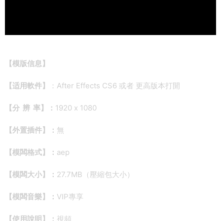
【
模版信息】
【适用軟件】
：After Effects CS6 或者 更高版本打開
【分 辨 率】：
1920 x 1080
【外置插件】：
無
【模闆格式】：
aep
【模闆大小】：
27.7MB（壓縮包大小）
【模闆音樂】：
VIP專享
【使用說明】：
視頻