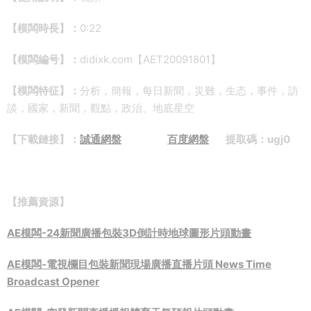
【模闆時長】：
0:22
【模闆編号】：
didixk.com【AET20091801】
【模闆特征】：
分析，簡報，每日新聞，災難，生态，事件，訪
談，國家，新聞，觀點，政治、地底星空
【下載鏈接】：
誠通網盤
百度網盤
提取碼：ugj0
【推薦資源】
AE模闆-24新聞廣播包裝3D倒計時地球圖形片頭動畫
AE模闆-電視欄目包裝新聞現場廣播直播片頭 News Time
Broadcast Opener