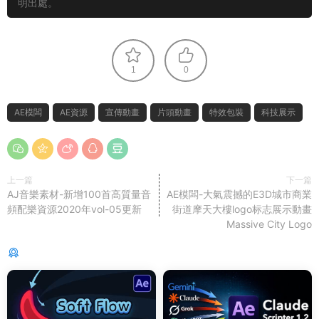
明出處。
1
0
AE模闆
AE資源
宣傳動畫
片頭動畫
特效包裝
科技展示
上一篇
下一篇
AJ音樂素材-新增100首高質量音
AE模闆-大氣震撼的E3D城市商業
頻配樂資源2020年vol-05更新
街道摩天大樓logo标志展示動畫
Massive City Logo
猜你喜歡