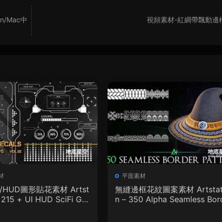
in/Mac中
視頻素材-紅綢帶飄動邊
材
平面素材
I/HUD圖形貼花素材 Artst
無縫邊框花紋圖案素材 Artstat
– 215 + UI HUD SciFi Gra
n – 350 Alpha Seamless Bor
ecals Vol.05
r Patterns Vol.18