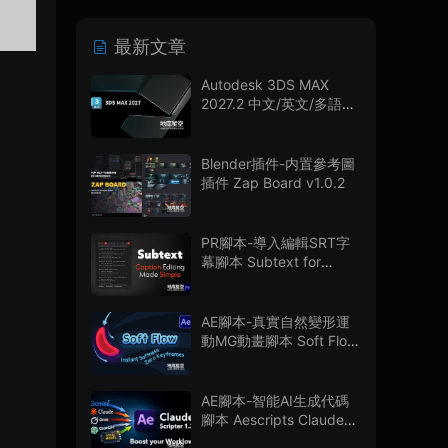
最新文章
Autodesk 3DS MAX
2027.2 中文/英文/多語言
版
Blender插件-内置參考圖
插件 Zap Board v1.0.2
PR腳本-導入編輯SRT字
幕腳本 Subtext for
Premiere Pro V1.0.0 + 使
用教程
AE腳本-真實自然變形運
動MG動畫腳本 Soft Flow
V1.0.0
AE腳本-智能AI生成代碼
腳本 Aescripts Claude
Scripter V1.3.0 + 使用教