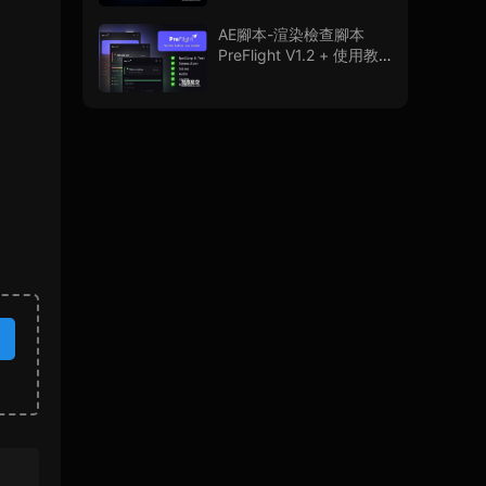
程
AE腳本-渲染檢查腳本
PreFlight V1.2 + 使用教
程