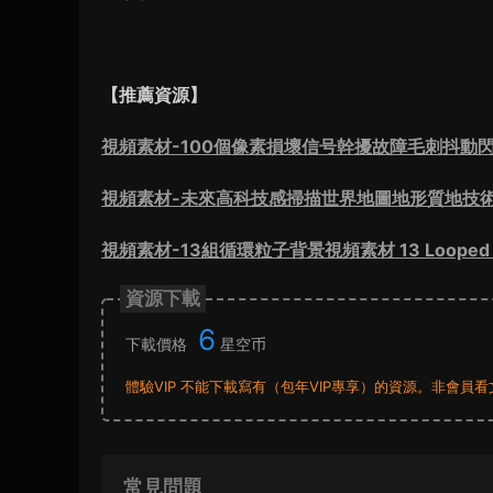
【推薦資源】
視頻素材-100個像素損壞信号幹擾故障毛刺抖動閃爍疊加動畫
視頻素材-未來高科技感掃描世界地圖地形質地技
視頻素材-13組循環粒子背景視頻素材 13 Looped Par
資源下載
6
下載價格
星空币
體驗VIP 不能下載寫有（包年VIP專享）的資源。非會
常見問題