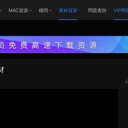
MAC資源
模闆
素材資源
問題查詢
VIP專
材