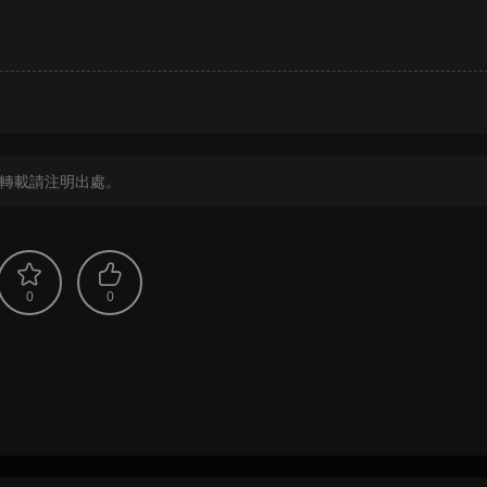
？
轉載請注明出處。
0
0