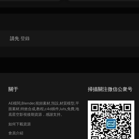
請先
登錄
關于
掃描關注微信公衆号
AE模闆,Blender,視頻素材,預設,材質模型,平
面素材,特效合成,教程,c4d插件,luts,免費,地
底星空影視後期資源，感謝支持。
如何下載資源
會員介紹