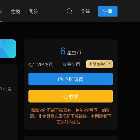
區
兌換
問答
登錄
注冊
6
星空币
包年VIP免費
0
星空币
升級包年VIP
立即購買
推廣
收藏
體驗VIP 不能下載寫有（包年VIP專享）的資
源。非會員看文章底部下載鏈接，有問題看下
面的站内公告！