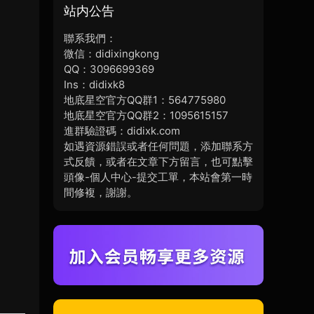
站内公告
聯系我們：
微信：didixingkong
QQ：3096699369
Ins：didixk8
地底星空官方QQ群1：564775980
地底星空官方QQ群2：1095615157
進群驗證碼：didixk.com
如遇資源錯誤或者任何問題，添加聯系方
式反饋，或者在文章下方留言，也可點擊
頭像-個人中心-提交工單，本站會第一時
間修複，謝謝。