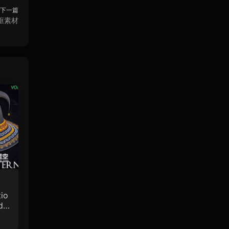
下一篇
框素材
io
de