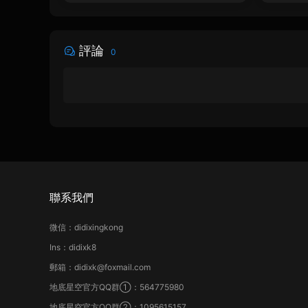
評論
0
聯系我們
微信：didixingkong
Ins：didixk8
郵箱：didixk@foxmail.com
地底星空官方QQ群①：564775980
地底星空官方QQ群②：1095615157