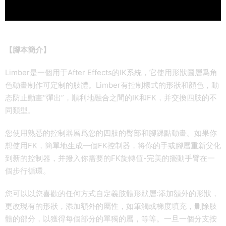
【腳本簡介】
Limber是一個用于After Effects的IK系統，它使用形狀圖層爲角
色動畫制作可定制的肢體。Limber有控制樣式的形狀和顔色，動
态防止動畫“彈出”，順利地融合之間的IK和FK，并交換四肢的不
同類型。
您使用熟悉的控制器層爲您的四肢的臀部和腳踝點動畫。如果你
想使用FK，簡單地生成一個FK控制器，将你的手或腳層重新父化
到新的控制器，并撥入你需要的FK旋轉值-完美的擺動手臂在一
個步行循環。
您可以以您喜歡的任何方式自定義肢體形狀層:添加額外的形狀，
更改現有的形狀，添加額外的屬性，如筆觸或梯度填充，删除肢
體的部分，以獲得每個部分的單獨的層，等等。一旦一個分支按