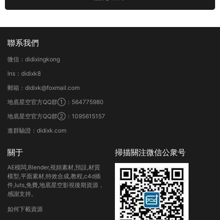
聯系我們
微信：didixingkong
Ins：didixk8
郵箱：didixk@foxmail.com
地底星空官方QQ群①：564775980
地底星空官方QQ群②：1095615157
進群驗證：didixk.com
關于
掃描關注微信公衆号
AE模闆,Blender,視頻素材,預設,材質
模型,平面素材,特效合成,教程,c4d插
件,luts,免費,地底星空影視後期資源，
感謝支持。
如何下載資源