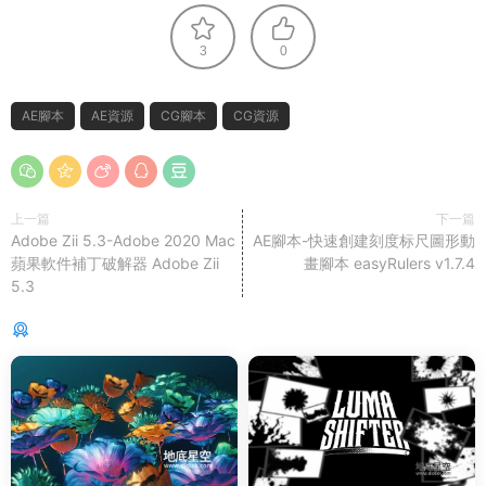
3
0
AE腳本
AE資源
CG腳本
CG資源
上一篇
下一篇
Adobe Zii 5.3-Adobe 2020 Mac
AE腳本-快速創建刻度标尺圖形動
蘋果軟件補丁破解器 Adobe Zii
畫腳本 easyRulers v1.7.4
5.3
猜你喜歡