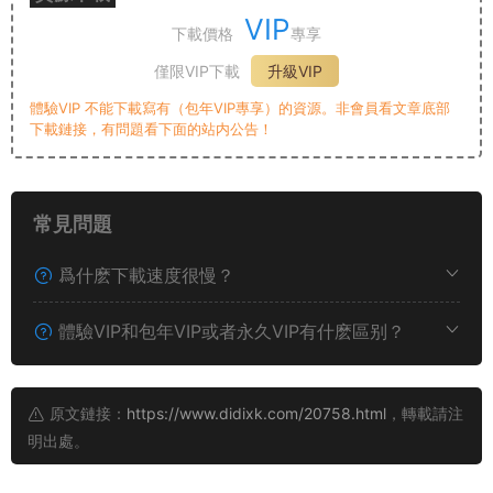
VIP
下載價格
專享
僅限VIP下載
升級VIP
體驗VIP 不能下載寫有（包年VIP專享）的資源。非會員看文章底部
下載鏈接，有問題看下面的站内公告！
常見問題
爲什麽下載速度很慢？
體驗VIP和包年VIP或者永久VIP有什麽區别？
原文鏈接：
https://www.didixk.com/20758.html
，轉載請注
明出處。