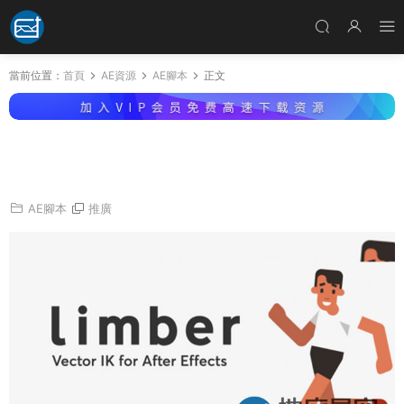
當前位置：
首頁
AE資源
AE腳本
正文
AE腳本-人物角色骨骼IK綁定動畫控制 Limber V
1.5.5 + 使用教程
AE腳本
推廣