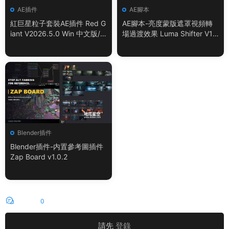
AE插件
AE腳本
紅巨星粒子套裝AE插件 Red G
AE腳本-亮度蒙版遮罩視頻轉
iant V2026.5.0 Win 中文版/
場過渡效果 Luma Shifter V1.
英文版 集成了Trapcode + Ma
0.0
gic Bullet + VFX Suit
Blender插件
Blender插件-内置參考圖插件
Zap Board v1.0.2
評論
0
請先
登錄