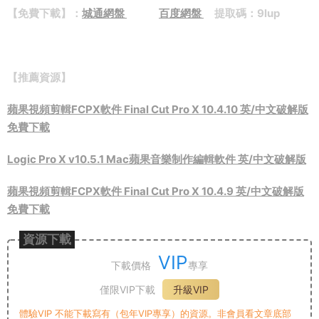
【免費下載】：
城通網盤
百度網盤
提取碼：9lup
【推薦資源】
蘋果視頻剪輯FCPX軟件 Final Cut Pro X 10.4.10 英/中文破解版
免費下載
Logic Pro X v10.5.1 Mac蘋果音樂制作編輯軟件 英/中文破解版
蘋果視頻剪輯FCPX軟件 Final Cut Pro X 10.4.9 英/中文破解版
免費下載
資源下載
VIP
下載價格
專享
僅限VIP下載
升級VIP
體驗VIP 不能下載寫有（包年VIP專享）的資源。非會員看文章底部