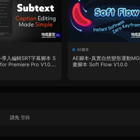
AE腳本
-導入編輯SRT字幕腳本 S
AE腳本-真實自然變形運動MG
for Premiere Pro V1.0.0
畫腳本 Soft Flow V1.0.0
教程
請先
登錄