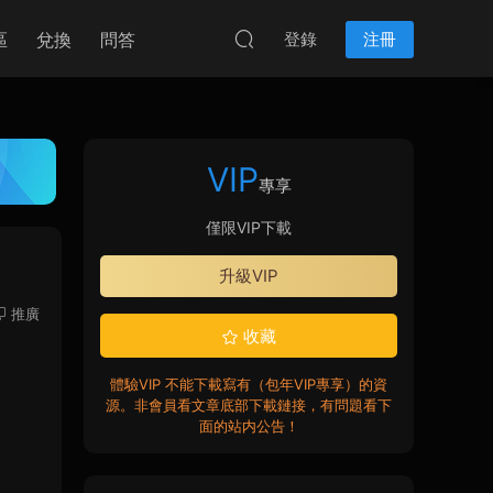
區
兌換
問答
登錄
注冊
VIP
專享
僅限VIP下載
升級VIP
推廣
收藏
體驗VIP 不能下載寫有（包年VIP專享）的資
源。非會員看文章底部下載鏈接，有問題看下
面的站内公告！