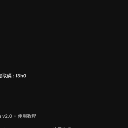
碼：l3h0
 v2.0 + 使用教程