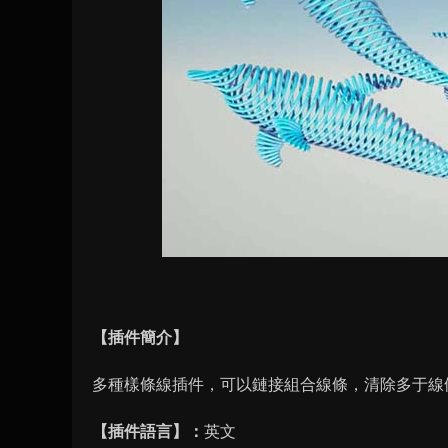
【插件簡介】
多種樣條線插件，可以鏈接組合線條，清除多于線
【插件語言】：
英文