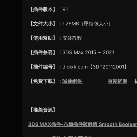
【插件版本】
：V1
【文件大小】：
1.26MB（壓縮包大小）
【使用幫助】：
安裝教程
【插件兼容】：
3DS Max 2015 ~ 2021
【插件編号】：
didixk.com【3DP20112001】
【免費下載】：
誠通網盤
百度網盤
提取
【推薦資源】
3DS MAX插件-布爾插件破解版 Smooth Boolean