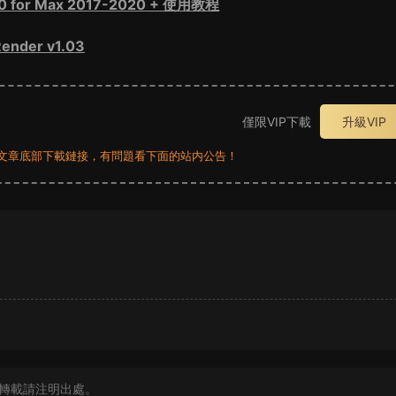
0 for Max 2017-2020 + 使用教程
nder v1.03
僅限VIP下載
升級VIP
員看文章底部下載鏈接，有問題看下面的站内公告！
？
轉載請注明出處。