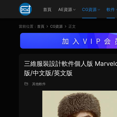
首頁
AE資源
CG資源
軟件
當前位置：
首頁
CG資源
正文
三維服裝設計軟件個人版 Marvelous De
版/中文版/英文版
其他軟件