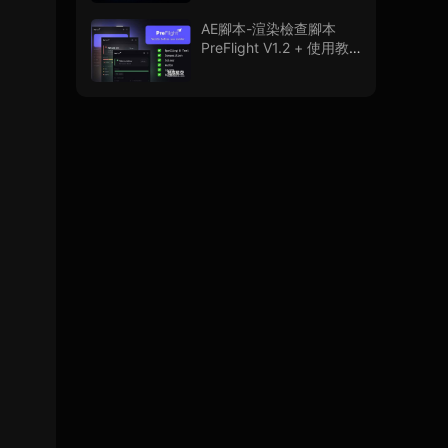
程
AE腳本-渲染檢查腳本
PreFlight V1.2 + 使用教
程