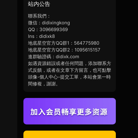
站内公告
聯系我們：
微信：didixingkong
QQ：3096699369
Ins：didixk8
地底星空官方QQ群1：564775980
地底星空官方QQ群2：1095615157
進群驗證碼：didixk.com
如遇資源錯誤或者任何問題，添加聯系方
式反饋，或者在文章下方留言，也可點擊
頭像-個人中心-提交工單，本站會第一時
間修複，謝謝。