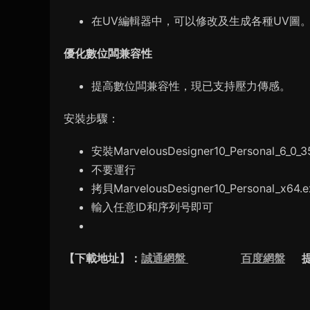
在UV編輯器中，可以修改及生成各種UV圖
優化數位闆兼容性
提高數位闆兼容性，現已支持壓力傳感。
安裝步驟：
安裝MarvelousDesigner10_Personal_6_0_351
不要運行
拷貝MarvelousDesigner10_Personal_
輸入任意ID和序列号即可
【下載地址】：
誠通網盤
百度網盤
提取