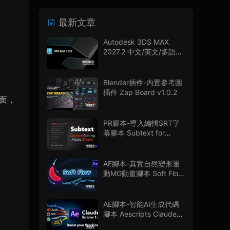
最新文章
Autodesk 3DS MAX
2027.2 中文/英文/多語言
版
Blender插件-内置參考圖
插件 Zap Board v1.0.2
界面，
PR腳本-導入編輯SRT字
幕腳本 Subtext for
Premiere Pro V1.0.0 + 使
用教程
AE腳本-真實自然變形運
動MG動畫腳本 Soft Flow
V1.0.0
AE腳本-智能AI生成代碼
腳本 Aescripts Claude
Scripter V1.3.0 + 使用教