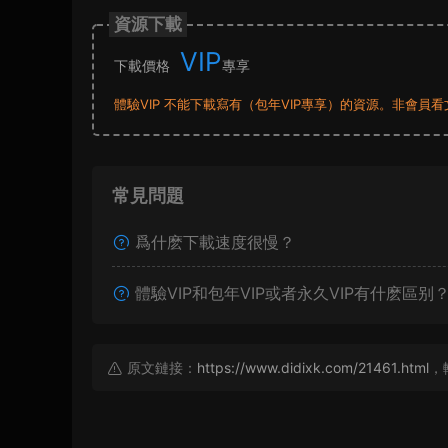
資源下載
VIP
下載價格
專享
體驗VIP 不能下載寫有（包年VIP專享）的資源。非會
常見問題
爲什麽下載速度很慢？
體驗VIP和包年VIP或者永久VIP有什麽區别
原文鏈接：
https://www.didixk.com/21461.html
，