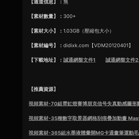
【通道信息】：
無
【素材數量】：
300+
【素材大小】：
1.03GB（壓縮包大小）
【素材編号】：
didixk.com【VDM20120401】
【下載地址】：
誠通網盤文件1
誠通網盤文件
【推薦資源】
視頻素材-70組霓虹燈賽博朋克信号失真動感圖形動畫視頻素材 M
視頻素材-35種數字取景器網格刮痕疊加動畫 Master Fi
視頻素材-365組水墨液體暈開MG卡通畫筆運動