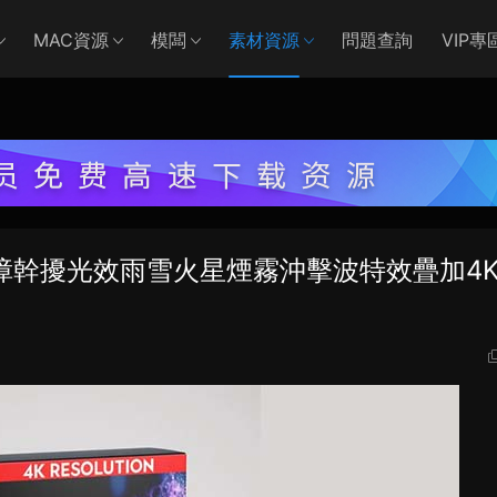
MAC資源
模闆
素材資源
問題查詢
VIP專
故障幹擾光效雨雪火星煙霧沖擊波特效疊加4