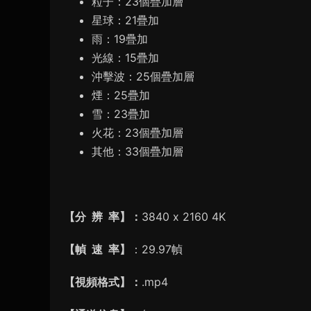
粒子：23個疊加層
星球：21疊加
雨：19疊加
光線：15疊加
沖擊波：25個疊加層
煙：25疊加
雪：23疊加
火花：23個疊加層
其他：33個疊加層
【分 辨 率】：
3840 x 2160 4K
【幀 速 率】
：29.97幀
【視頻格式】：
.mp4