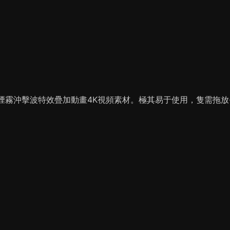
煙霧沖擊波特效疊加動畫4K視頻素材。極其易于使用，隻需拖放