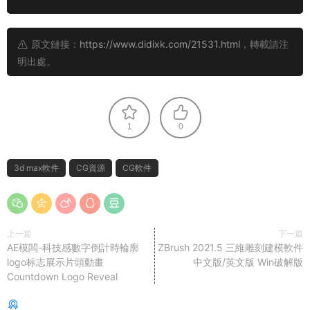
原文鏈接：
https://www.didixk.com/21531.html
，轉載請注
明出處。
1
0
3d max軟件
CG資源
CG軟件
上一篇
下一篇
AE模闆-科技感數字倒計時輪廓
ZBrush 2021.5 三維雕刻建模軟件
logo标志展示片頭動畫
中文版/英文版 Win破解版
Countdown Logo Reveal
猜你喜歡