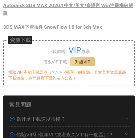
Autodesk 3DS MAX 2020.1 中文/英文/多語言 Win注冊機破解
版
3DS MAX下雪插件 SnowFlow 1.8 for 3ds Max
資源下載
VIP
下載價格
專享
僅限VIP下載
升級VIP
體驗VIP 不能下載寫有（包年VIP專享）的資源。非會員看文章底部
下載鏈接，有問題看下面的站内公告！
常見問題
爲什麽下載速度很慢？
體驗VIP和包年VIP或者永久VIP有什麽區别？