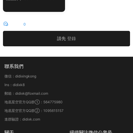
評論
0
請先
登錄
聯系我們
微信：didixingkong
Ins：didixk8
郵箱：didixk@foxmail.com
地底星空官方QQ群①：564775980
地底星空官方QQ群②：1095615157
進群驗證：didixk.com
關于
掃描關注微信公衆号