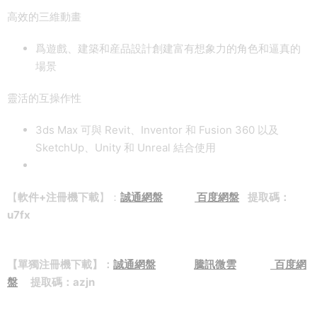
高效的三維動畫
爲遊戲、建築和産品設計創建富有想象力的角色和逼真的
場景
靈活的互操作性
3ds Max 可與 Revit、Inventor 和 Fusion 360 以及
SketchUp、Unity 和 Unreal 結合使用
【
軟件+注冊機下載
】：
誠通網盤
百度網盤
提取碼：
u7fx
【單獨注冊機下載】：
誠通網盤
騰訊微雲
百度網
盤
提取碼：azjn