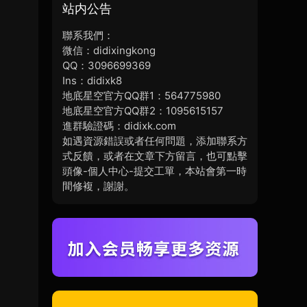
站内公告
聯系我們：
微信：didixingkong
QQ：3096699369
Ins：didixk8
地底星空官方QQ群1：564775980
地底星空官方QQ群2：1095615157
進群驗證碼：didixk.com
如遇資源錯誤或者任何問題，添加聯系方
式反饋，或者在文章下方留言，也可點擊
頭像-個人中心-提交工單，本站會第一時
間修複，謝謝。