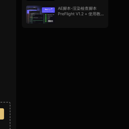
程
AE腳本-渲染檢查腳本
PreFlight V1.2 + 使用教
程