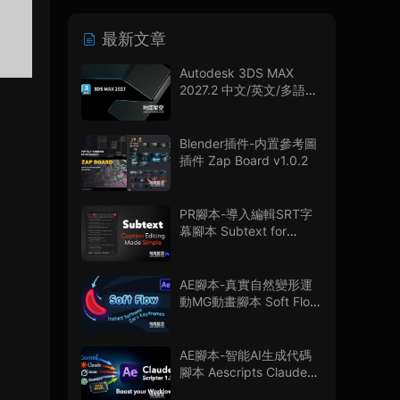
最新文章
Autodesk 3DS MAX
2027.2 中文/英文/多語言
版
Blender插件-内置參考圖
插件 Zap Board v1.0.2
PR腳本-導入編輯SRT字
幕腳本 Subtext for
Premiere Pro V1.0.0 + 使
用教程
AE腳本-真實自然變形運
動MG動畫腳本 Soft Flow
V1.0.0
AE腳本-智能AI生成代碼
腳本 Aescripts Claude
Scripter V1.3.0 + 使用教