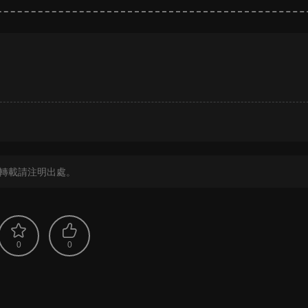
？
轉載請注明出處。
0
0