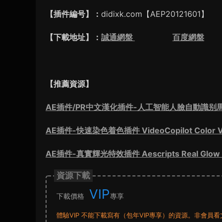
【插件編号】：
didixk.com【AEP20121601】
【下載地址】：
誠通網盤
百度網盤
提取
【推薦資源】
AE插件/PR中文漢化插件-人工智能人臉自動識
AE插件-快速染色着色插件 VideoCopilot Color Vi
AE插件-真實輝光特效插件 Aescripts Real Glow 
資源下載
VIP
下載價格
專享
體驗VIP 不能下載寫有（包年VIP專享）的資源。非會