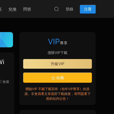
區
兌換
問答
登錄
注冊
VIP
專享
僅限VIP下載
Wi
升級VIP
收藏
推廣
體驗VIP 不能下載寫有（包年VIP專享）的資
源。非會員看文章底部下載鏈接，有問題看下
面的站内公告！