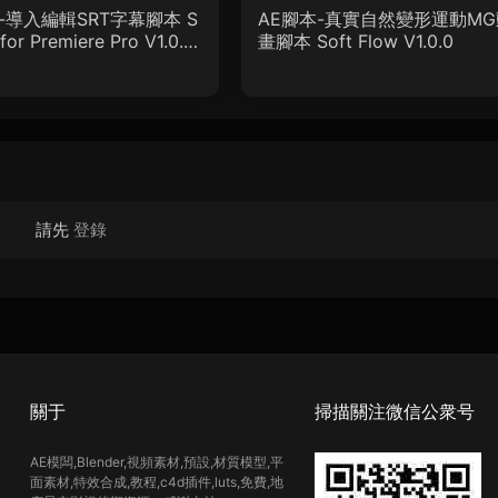
-導入編輯SRT字幕腳本 S
AE腳本-真實自然變形運動MG
for Premiere Pro V1.0.0
畫腳本 Soft Flow V1.0.0
教程
請先
登錄
關于
掃描關注微信公衆号
AE模闆,Blender,視頻素材,預設,材質模型,平
面素材,特效合成,教程,c4d插件,luts,免費,地