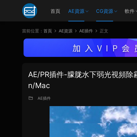
首頁
AE資源
CG資源
軟件
當前位置：
首頁
AE資源
AE插件
正文
AE/PR插件-朦胧水下弱光視頻除霧提亮調色
n/Mac
AE插件