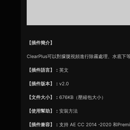
【插件簡介】
ClearPlus可以對朦胧視頻進行除霧處理、水底
【插件語言】：
英文
【插件版本】：
v2.0
【文件大小】：
676KB（壓縮包大小）
【使用幫助】：
安裝方法
【插件兼容】：
支持 AE CC 2014 -2020 和Premie