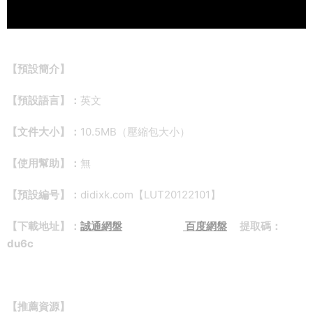
【預設簡介】
【預設語言】：
英文
【文件大小】：
10.5MB（壓縮包大小）
【使用幫助】：
無
【預設編号】：
didixk.com【LUT20122101】
【下載地址】：
誠通網盤
百度網盤
提取碼：
du6c
【推薦資源】