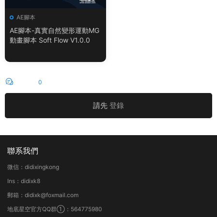
AE腳本
AE腳本-真實自然變形運動MG
動畫腳本 Soft Flow V1.0.0
評論
0
請先
登錄
聯系我們
微信：didixingkong
Ins：didixk8
郵箱：didixk@foxmail.com
地底星空官方QQ群①：564775980