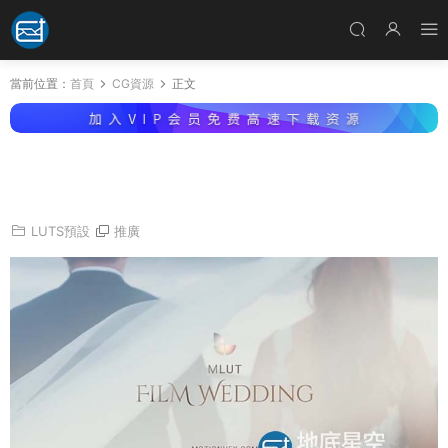
當前位置：
首頁
CG資源
正文
LUTS預設-25種歐美婚禮電影風格LUTS調色預
設 mLUT Film Wedding
LUTS預設
推廣