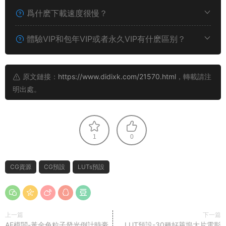
爲什麽下載速度很慢？
體驗VIP和包年VIP或者永久VIP有什麽區别？
原文鏈接：
https://www.didixk.com/21570.html
，轉載請注
明出處。
1
0
CG資源
CG預設
LUTs預設
上一篇
下一篇
AE模闆-黃金色粒子發光倒計時豪
LUT預設-30種好萊塢大片電影