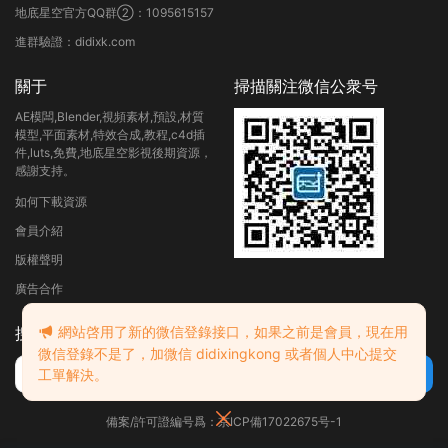
地底星空官方QQ群②：1095615157
進群驗證：didixk.com
關于
掃描關注微信公衆号
AE模闆,Blender,視頻素材,預設,材質
模型,平面素材,特效合成,教程,c4d插
件,luts,免費,地底星空影視後期資源，
感謝支持。
如何下載資源
會員介紹
版權聲明
廣告合作
網站啓用了新的微信登錄接口，如果之前是會員，現在用
搜索
微信登錄不是了，加微信 didixingkong 或者個人中心提交
工單解決。
備案/許可證編号爲：京ICP備17022675号-1