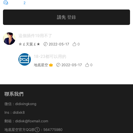
評論
2
請先
登錄
這個插件19用不了
☆￡天翼￡★
2022-05-17
0
18-23都可以用的
地底星空
2022-05-17
0
聯系我們
微信：didixingkong
Ins：didixk8
郵箱：didixk@foxmail.com
地底星空官方QQ群①：564775980