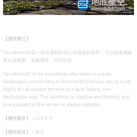
【插件簡介】
Terraform4D是一款快速制作高山等地形的插件，可以根據層級
來生成地形、非破壞性，可控性強
Terraform4D is for everybody who looks to create
landscapes comfortably in Cinema 4D.It allows you to build
highly art directable terrains in a layer based, non-
destructive way. The workflow is intuitive and flexible, and
every aspect of the terrain is always editable.
【插件版本】：
v1.0.3-5
【插件語言】：
英文