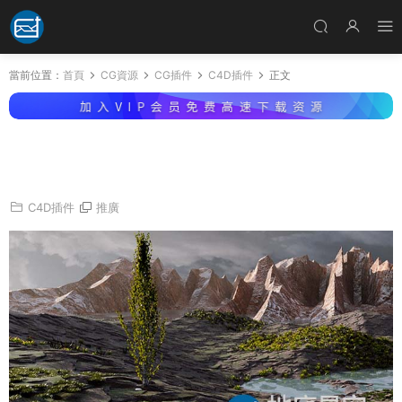
當前位置：
首頁
CG資源
CG插件
C4D插件
正文
C4D插件-地形生成插件 Terraform4D v1.0.3-5
Win破解版
C4D插件
推廣