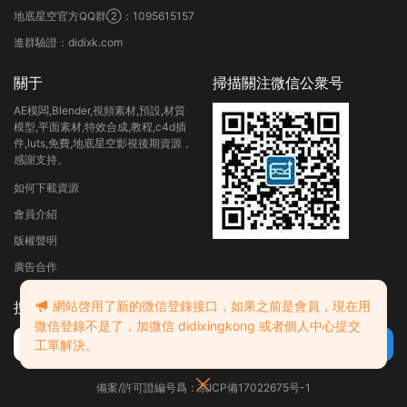
地底星空官方QQ群②：1095615157
進群驗證：didixk.com
關于
掃描關注微信公衆号
AE模闆,Blender,視頻素材,預設,材質
模型,平面素材,特效合成,教程,c4d插
件,luts,免費,地底星空影視後期資源，
感謝支持。
如何下載資源
會員介紹
版權聲明
廣告合作
網站啓用了新的微信登錄接口，如果之前是會員，現在用
搜索
微信登錄不是了，加微信 didixingkong 或者個人中心提交
工單解決。
備案/許可證編号爲：京ICP備17022675号-1