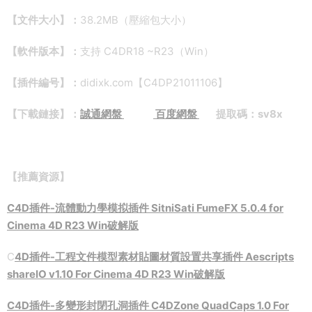
【文件大小】：
38.2MB（壓縮包大小）
【軟件版本】：
支持 C4DR18 ~R23（Win）
【插件編号】：
didixk.com【C4DP21011106】
【下載鏈接】：
誠通網盤
百度網盤
提取碼：sv8x
【推薦資源】
C4D插件-流體動力學模拟插件 SitniSati FumeFX 5.0.4 for
Cinema 4D R23 Win破解版
C
4D插件-工程文件模型素材貼圖材質設置共享插件 Aescripts
shareIO v1.10 For Cinema 4D R23 Win破解版
C4D插件-多變形封閉孔洞插件 C4DZone QuadCaps 1.0 For