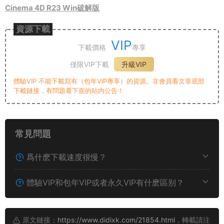
Cinema 4D R23 Win破解版
資源下載
VIP
下載價格
專享
僅限VIP下載
升級VIP
體驗VIP 不能下載寫有（包年VIP專享）的資源。非會員看文章底部
下載鏈接，有問題看下面的站内公告！
常見問題
爲什麽下載速度很慢？
體驗VIP和包年VIP或者永久VIP有什麽區别？
原文鏈接：
https://www.didixk.com/21854.html
，轉載請注