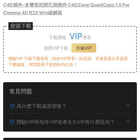
C4D插件-多變形封閉孔洞插件 C4DZone QuadCaps 1.0 For
Cinema 4D R23 Win破解版
資源下載
VIP
下載價格
專享
僅限VIP下載
升級VIP
體驗VIP 不能下載寫有（包年VIP專享）的資源。非會員看文章底部
下載鏈接，有問題看下面的站内公告！
常見問題
爲什麽下載速度很慢？
體驗VIP和包年VIP或者永久VIP有什麽區别？