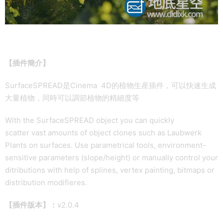
【插件簡介】
SurfaceSPREAD是Cinema 4D的植物生産插件，可以快速生成
大量植物，同時可以調節植物的精細度等
With the SurfaceSPREAD object you can quickly
scatter vast amounts of object clones such as Laubwerk
Plants on surfaces. Use parametrical tools, environment-
sensitive parameters (slope/height) or manually control your
ditributions with help of splines, vertex painting, bitmaps or
distribution modifieres.
【插件版本】：
v2.0.4