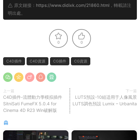
原文鏈接：
https://www.didixk.com/21860.html
，轉載請注
明出處。
0
0
C4D插件
C4D資源
CG插件
CG資源
上一篇
下一篇
C4D插件-流體動力學模拟插件
LUTS預設-10組适用于人像風景
SitniSati FumeFX 5.0.4 for
LUTS調色預設 Lumix – Urbanita
Cinema 4D R23 Win破解版
猜你喜歡