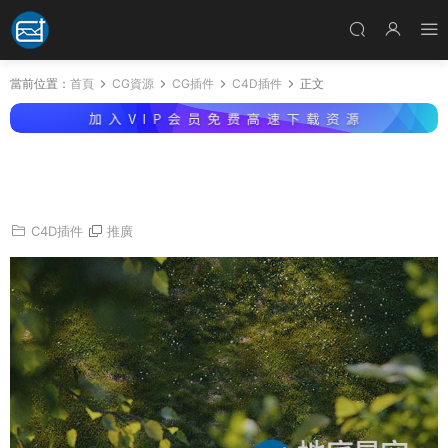
當前位置：
首頁
CG資源
CG插件
C4D插件
正文
C4D插件-植物生成插件預設 Laubwerk Surfac
eSPREAD v2.0.4 Win破解版
C4D插件
推廣