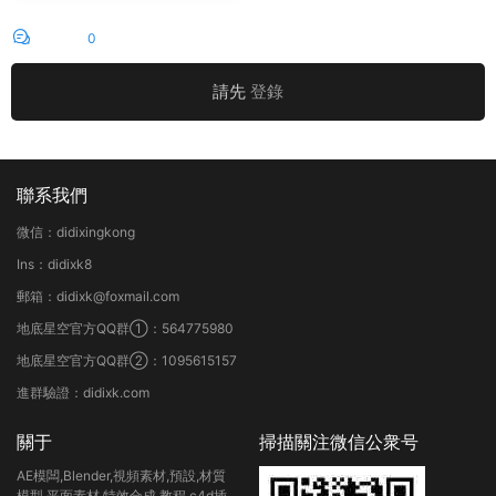
評論
0
請先
登錄
聯系我們
微信：didixingkong
Ins：didixk8
郵箱：didixk@foxmail.com
地底星空官方QQ群①：564775980
地底星空官方QQ群②：1095615157
進群驗證：didixk.com
關于
掃描關注微信公衆号
AE模闆,Blender,視頻素材,預設,材質
模型,平面素材,特效合成,教程,c4d插