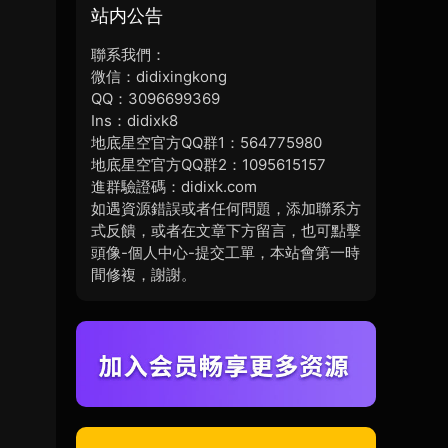
站内公告
聯系我們：
微信：didixingkong
QQ：3096699369
Ins：didixk8
地底星空官方QQ群1：564775980
地底星空官方QQ群2：1095615157
進群驗證碼：didixk.com
如遇資源錯誤或者任何問題，添加聯系方
式反饋，或者在文章下方留言，也可點擊
頭像-個人中心-提交工單，本站會第一時
間修複，謝謝。