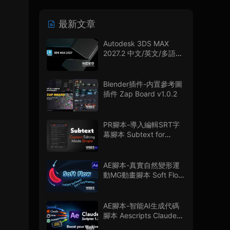
最新文章
Autodesk 3DS MAX
2027.2 中文/英文/多語言
版
Blender插件-内置參考圖
插件 Zap Board v1.0.2
PR腳本-導入編輯SRT字
幕腳本 Subtext for
Premiere Pro V1.0.0 + 使
用教程
AE腳本-真實自然變形運
動MG動畫腳本 Soft Flow
V1.0.0
AE腳本-智能AI生成代碼
腳本 Aescripts Claude
Scripter V1.3.0 + 使用教