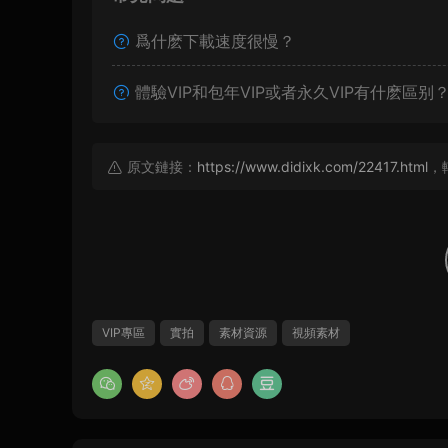
爲什麽下載速度很慢？
體驗VIP和包年VIP或者永久VIP有什麽區别
原文鏈接：
https://www.didixk.com/22417.html
，
VIP專區
實拍
素材資源
視頻素材