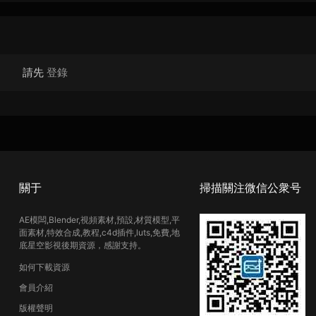
請先
登錄
關于
掃描關注微信公衆号
AE模闆,Blender,視頻素材,預設,材質模型,平
面素材,特效合成,教程,c4d插件,luts,免費,地
底星空影視後期資源，感謝支持。
如何下載資源
會員介紹
版權聲明