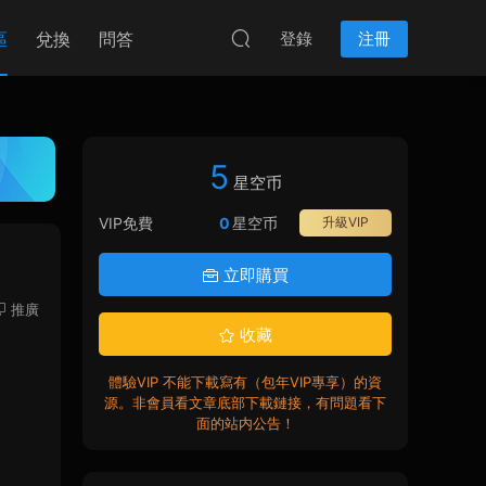
區
兌換
問答
登錄
注冊
5
星空币
VIP免費
0
星空币
升級VIP
立即購買
推廣
收藏
體驗VIP 不能下載寫有（包年VIP專享）的資
源。非會員看文章底部下載鏈接，有問題看下
面的站内公告！