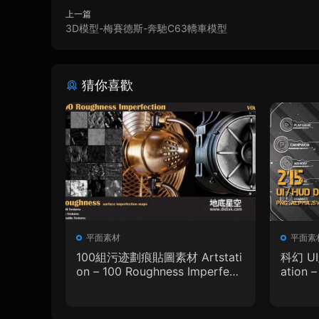
上一篇
3D模型-梅賽德斯-奔馳C63轎車模型
猜你喜歡
平面素材
平面素
100組污迹劃痕貼圖素材 Artstati
科幻 U
on – 100 Roughness Imperfecti
ation 
on – VOL.01
phic D