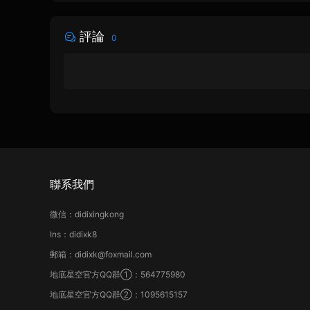
評論
0
聯系我們
微信：didixingkong
Ins：didixk8
郵箱：didixk@foxmail.com
地底星空官方QQ群①：564775980
地底星空官方QQ群②：1095615157