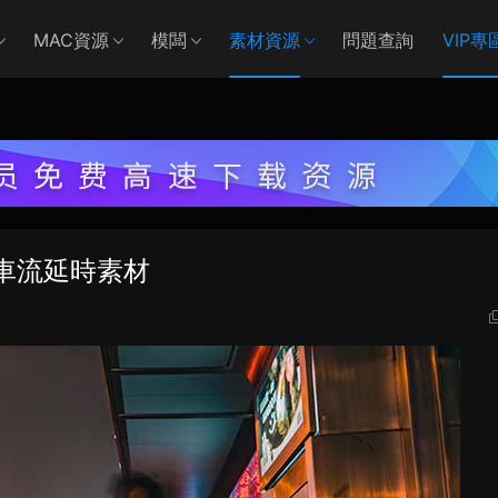
MAC資源
模闆
素材資源
問題查詢
VIP專
車流延時素材