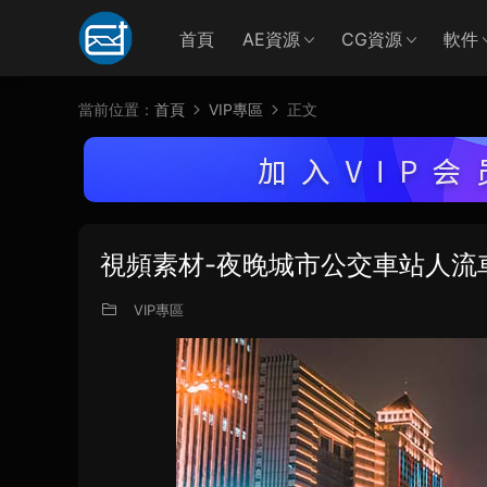
首頁
AE資源
CG資源
軟件
當前位置：
首頁
VIP專區
正文
視頻素材-夜晚城市公交車站人流
VIP專區