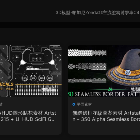
3D模型-帕加尼Zonda非主流塗鴉射擊車C
材
平面素材
I/HUD圖形貼花素材 Artst
無縫邊框花紋圖案素材 Artstat
– 215 + UI HUD SciFi Gra
n – 350 Alpha Seamless Bor
ecals Vol.05
r Patterns Vol.18