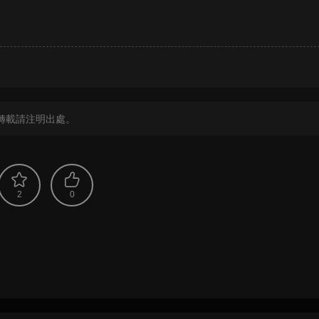
？
轉載請注明出處。
2
0