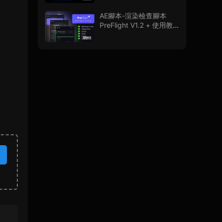
程
AE腳本-渲染檢查腳本
PreFlight V1.2 + 使用教
程