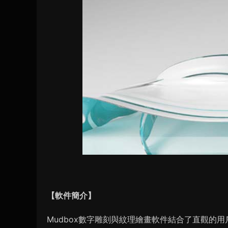
【軟件簡介】
Mudbox數字雕刻與紋理繪畫軟件結合了直觀的