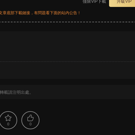
僅限VIP下載
升級VIP
員看文章底部下載鏈接，有問題看下面的站内公告！
？
轉載請注明出處。
0
0