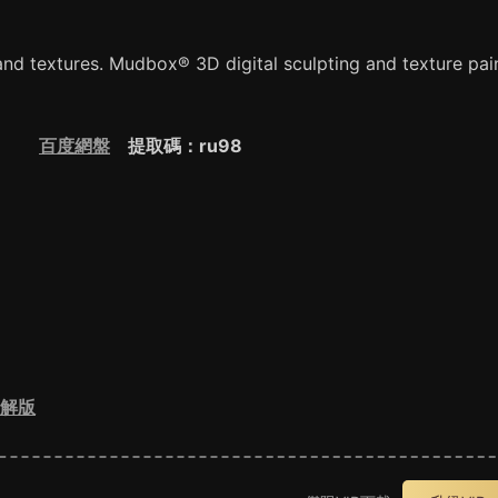
and textures. Mudbox® 3D digital sculpting and texture pai
52
百度網盤
提取碼：ru98
機破解版