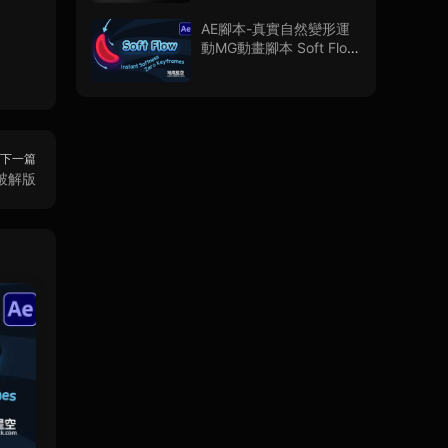
用教程
AE腳本-真實自然變形運
動MG動畫腳本 Soft Flow
V1.0.0
下一篇
/破解版