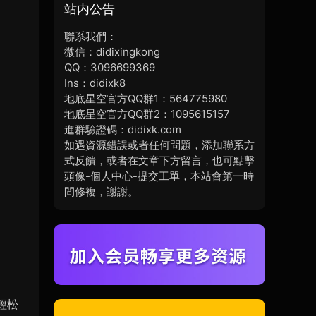
站内公告
聯系我們：
微信：didixingkong
QQ：3096699369
Ins：didixk8
地底星空官方QQ群1：564775980
地底星空官方QQ群2：1095615157
進群驗證碼：didixk.com
如遇資源錯誤或者任何問題，添加聯系方
式反饋，或者在文章下方留言，也可點擊
頭像-個人中心-提交工單，本站會第一時
間修複，謝謝。
輕松