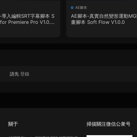
AE腳本
-導入編輯SRT字幕腳本 S
AE腳本-真實自然變形運動MG
for Premiere Pro V1.0.0
畫腳本 Soft Flow V1.0.0
教程
請先
登錄
關于
掃描關注微信公衆号