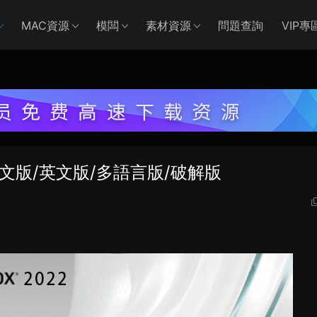
MAC資源
模闆
素材資源
問題查詢
VIP專
Win 中文版/英文版/多語言版/破解版