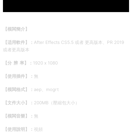
【模闆簡介】
【适用軟件】：
After Effects CS5.5 或者 更高版本、PR 2019
或者更高版本
【分 辨 率】：
1920 x 1080
【使用插件】：
無
【模闆格式】：
aep、mogrt
【文件大小】：
200MB（壓縮包大小）
【模闆音樂】：
無
【使用說明】：
視頻