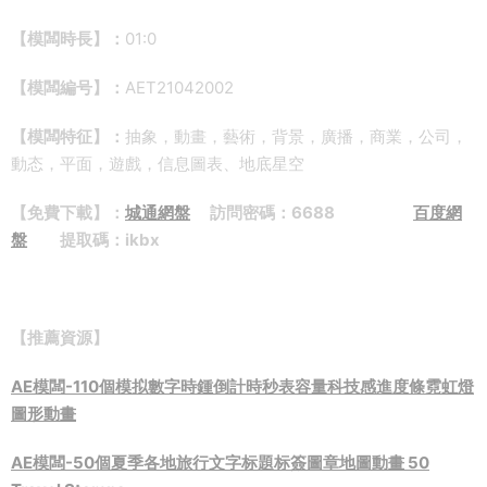
【模闆時長】：
01:0
【模闆編号】：
AET21042002
【模闆特征】：
抽象，動畫，藝術，背景，廣播，商業，公司，
動态，平面，遊戲，信息圖表、地底星空
【免費下載】：
城通網盤
訪問密碼：6688
百度網
盤
提取碼：ikbx
【推薦資源】
AE模闆-110個模拟數字時鍾倒計時秒表容量科技感進度條霓虹燈
圖形動畫
AE模闆-50個夏季各地旅行文字标題标簽圖章地圖動畫 50