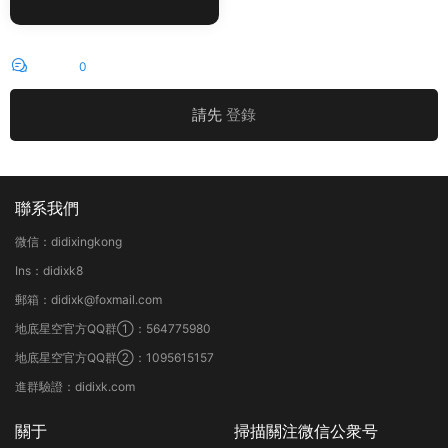
評論
0
請先
登錄
聯系我們
微信：didixingkong
Ins：didixk8
郵箱：didixk@foxmail.com
地底星空官方QQ群①：564775980
地底星空官方QQ群②：1095615157
進群驗證：didixk.com
關于
掃描關注微信公衆号