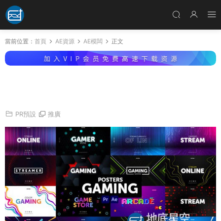
當前位置：
首頁
AE資源
AE模闆
正文
AE模闆+PR預設-抽象的圖形動畫遊戲宣傳介紹
文字圖文排版海報動畫 Posters Gaming
PR預設
推廣