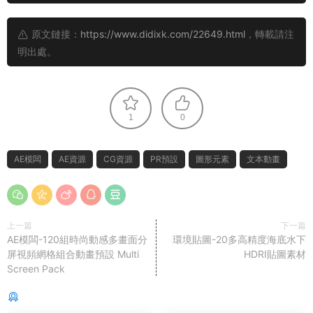
原文鏈接：
https://www.didixk.com/22649.html
，轉載請注
明出處。
1
0
AE模闆
AE資源
CG資源
PR預設
圖形元素
文本動畫
上一篇
下一篇
AE模闆-120組時尚動感多畫面分
環境貼圖-20多高精度海底水下
屏視頻網格組合動畫預設 Multi
HDRI貼圖素材
Screen Pack
猜你喜歡