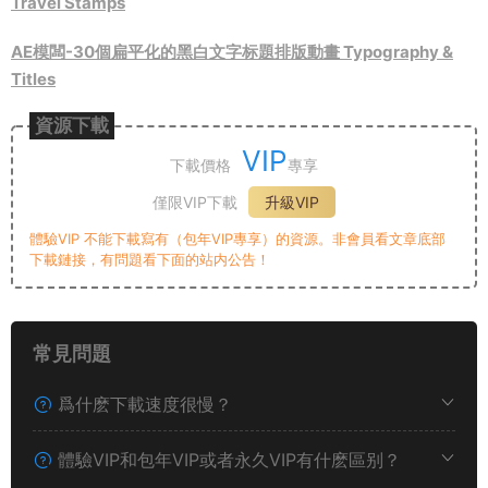
Travel Stamps
AE模闆-30個扁平化的黑白文字标題排版動畫 Typography &
Titles
資源下載
VIP
下載價格
專享
僅限VIP下載
升級VIP
體驗VIP 不能下載寫有（包年VIP專享）的資源。非會員看文章底部
下載鏈接，有問題看下面的站内公告！
常見問題
爲什麽下載速度很慢？
體驗VIP和包年VIP或者永久VIP有什麽區别？