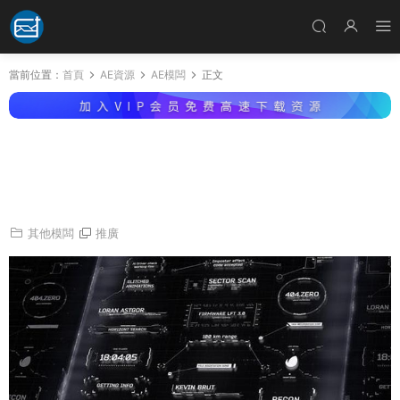
當前位置：
首頁
AE資源
AE模闆
正文
AE模闆-未來高科技感用戶界面指示線呼出标注
文字标題展示介紹動畫 HUD Titles and Call-Ou
ts Pack
其他模闆
推廣