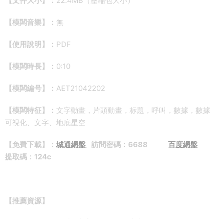
【文件大小】：
22.4MB（壓縮包大小）
【模闆音樂】：
無
【使用說明】：
PDF
【模闆時長】：
0:10
【模闆編号】：
AET21042202
【模闆特征】：
文字動畫，片頭動畫，标題，呼叫，數據，數據
可視化、文字、地底星空
【免費下載】：
城通網盤
訪問密碼：6688
百度網盤
提取碼：124c
【推薦資源】