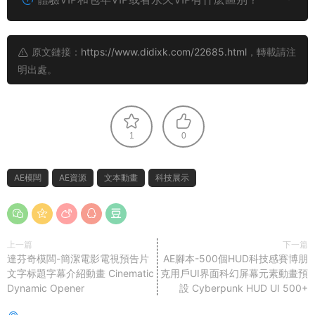
原文鏈接：
https://www.didixk.com/22685.html
，轉載請注
明出處。
1
0
AE模闆
AE資源
文本動畫
科技展示
上一篇
下一篇
達芬奇模闆-簡潔電影電視預告片
AE腳本-500個HUD科技感賽博朋
文字标題字幕介紹動畫 Cinematic
克用戶UI界面科幻屏幕元素動畫預
Dynamic Opener
設 Cyberpunk HUD UI 500+