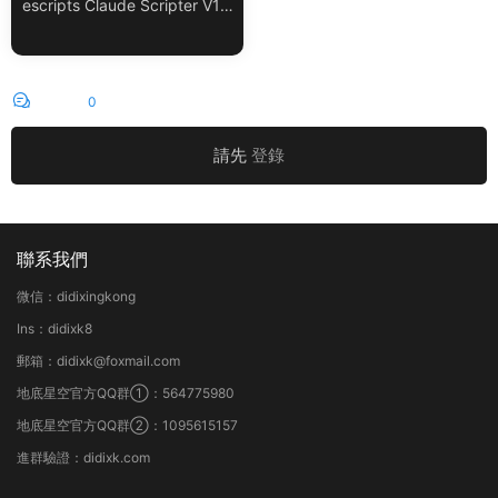
escripts Claude Scripter V1.
3.0 + 使用教程
評論
0
請先
登錄
聯系我們
微信：didixingkong
Ins：didixk8
郵箱：didixk@foxmail.com
地底星空官方QQ群①：564775980
地底星空官方QQ群②：1095615157
進群驗證：didixk.com