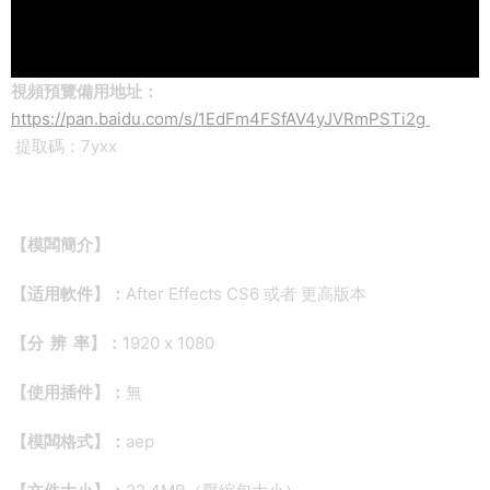
視頻預覽備用地址：
https://pan.baidu.com/s/1EdFm4FSfAV4yJVRmPSTi2g
提取碼：7yxx
【模闆簡介】
【适用軟件】：
After Effects CS6 或者 更高版本
【分 辨 率】：
1920 x 1080
【使用插件】：
無
【模闆格式】：
aep