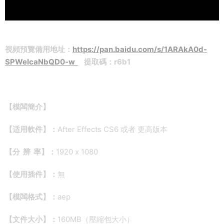
視頻預覽備用地址：
https://pan.baidu.com/s/1ARAkA0d-
SPWeIcaNbQD0-w
提取碼：r6b1
【模闆簡介】
【适用軟件】：
After Effects CS6 或者 更高版本
【分 辨 率】：
1920 x 1080
【使用插件】：
無
【模闆格式】：
aep
【文件大小】：
160MB（壓縮包大小）