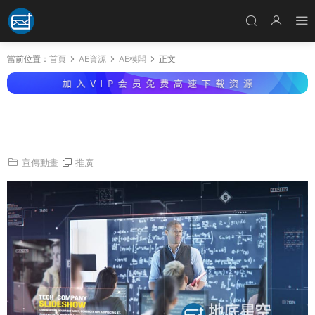
當前位置：
首頁
AE資源
AE模闆
正文
AE模闆-科技感圖片幻燈片視頻企業公司介紹包
裝宣傳片頭 Tech Company Slideshow
宣傳動畫
推廣