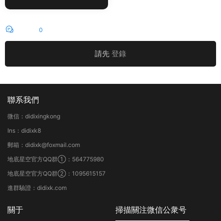
評論
0
請先
登錄
聯系我們
微信：didixingkong
Ins：didixk8
郵箱：didixk@foxmail.com
地底星空官方QQ群①：564775980
地底星空官方QQ群②：1095615157
進群驗證：didixk.com
關于
掃描關注微信公衆号