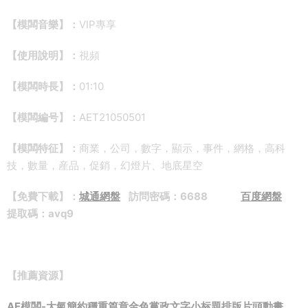
【模闆音樂】：
VIP專享
【使用說明】：
視頻
【模闆時長】：
01:10
【模闆編号】：
AET21050501
【模闆特征】：
商業，公司，數字，顯示，事件，網格，高科
技，數量，産品，促銷，幻燈片、地底星空
【免費下載】：
城通網盤
訪問密碼：6688
百度網盤
提取碼：avq9
【推薦資源】
AE模闆-大氣簡約穩重篇章金色黨政文字小标題排版片頭動畫