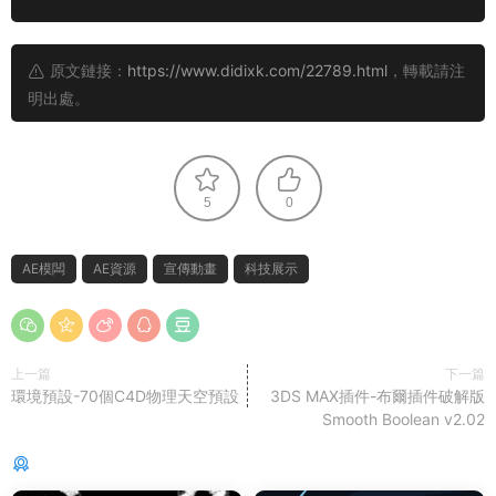
原文鏈接：
https://www.didixk.com/22789.html
，轉載請注
明出處。
5
0
AE模闆
AE資源
宣傳動畫
科技展示
上一篇
下一篇
環境預設-70個C4D物理天空預設
3DS MAX插件-布爾插件破解版
Smooth Boolean v2.02
猜你喜歡