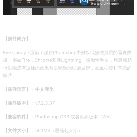
【插件簡介】
Eye Candy 7渲染了僅在Photoshop中難以或無法實現的逼真效
果，例如Fire，Chrome和新Lightning。像動物毛皮，煙霧和爬
行動物皮膚這樣的效果會以精緻的細節呈現，甚至毛發和閃亮的
鱗片。
【插件語言】：中文漢化
【插件版本】：
v7.2.3.37
【兼容軟件】：
Photoshop CS6 或者更高版本（Win）
【文件大小】：
56.1MB（壓縮包大小）