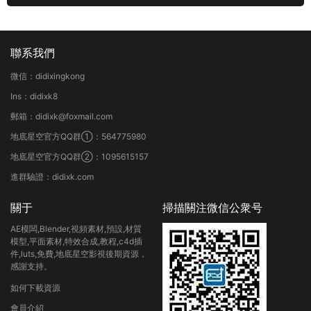
聯系我們
微信：didixingkong
Ins：didixk8
郵箱：didixk@foxmail.com
地底星空官方QQ群①：564775980
地底星空官方QQ群②：1095615157
進群驗證：didixk.com
關于
掃描關注微信公衆号
AE模闆,Blender,視頻素材,預設,材質
模型,平面素材,特效合成,教程,c4d插
件,luts,免費,地底星空影視後期資源，
感謝支持。
如何下載資源
會員介紹