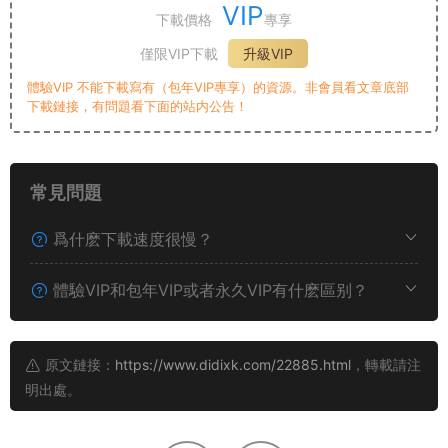
VIP
下載價格
專享
僅限VIP下載
升級VIP
體驗VIP 不能下載寫有（包年VIP專享）的資源。非會員看文章底部
下載鏈接，有問題看下面的站内公告！
常見問題
爲什麽下載速度很慢？
體驗VIP和包年VIP或者永久VIP有什麽區别？
原文鏈接：
https://www.didixk.com/22885.html
，轉載請注
明出處。