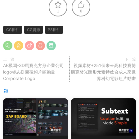
1
0
CG插件
CG資源
PS插件
上一篇
下一篇
AE模闆-3D馬賽克方形企業公司
視頻素材+251個未來高科技賽博
logo标志拼圖視頻片頭動畫
朋克發光圖形元素特效合成未來世
Corporate Logo
界科幻電影短片動畫
猜你喜歡