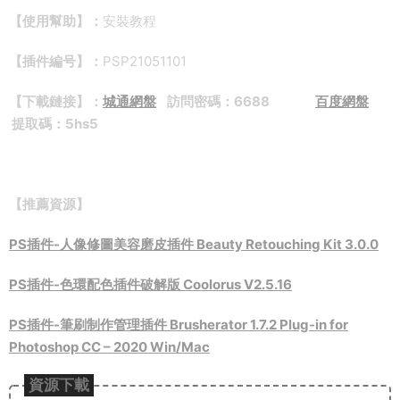
【使用幫助】：
安裝教程
【插件編号】：
PSP21051101
【下載鏈接】
：
城通網盤
訪問密碼：6688
百度網盤
提取碼：5hs5
【推薦資源】
PS插件-人像修圖美容磨皮插件 Beauty Retouching Kit 3.0.0
PS插件-色環配色插件破解版 Coolorus V2.5.16
PS插件-筆刷制作管理插件 Brusherator 1.7.2 Plug-in for
Photoshop CC – 2020 Win/Mac
資源下載