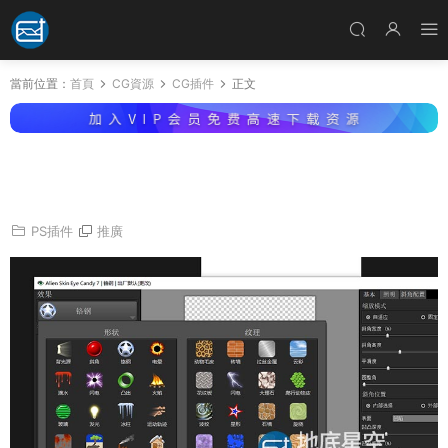
當前位置：
首頁
CG資源
CG插件
正文
PS插件-PhotoShop濾鏡 Eye Candy v7.2.3.37
漢化破解版
PS插件
推廣