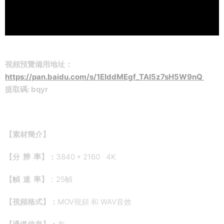
視頻預覽備用地址：
https://pan.baidu.com/s/1EIddMEgf_TAI5z7sH5W9nQ
提取碼: bqyr
【素材簡介】
【分 辨 率】：
3840 * 2160 4K
【幀 速 率】
：25幀
【視頻格式】：
MOV視頻 和 WAV音效