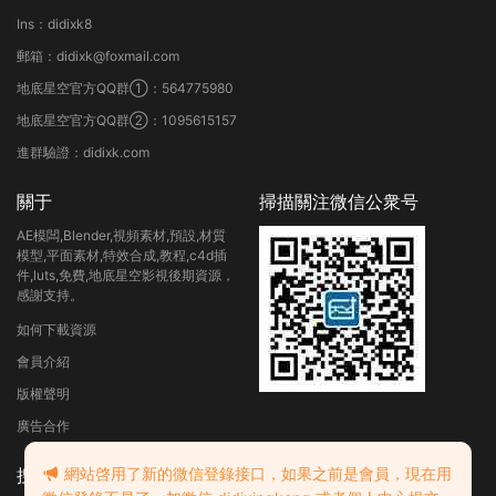
Ins：didixk8
郵箱：didixk@foxmail.com
地底星空官方QQ群①：564775980
地底星空官方QQ群②：1095615157
進群驗證：didixk.com
關于
掃描關注微信公衆号
AE模闆,Blender,視頻素材,預設,材質
模型,平面素材,特效合成,教程,c4d插
件,luts,免費,地底星空影視後期資源，
感謝支持。
如何下載資源
會員介紹
版權聲明
廣告合作
網站啓用了新的微信登錄接口，如果之前是會員，現在用
搜索