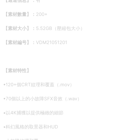
【通道信息】：
有
【素材數量】：
200+
【素材大小】：
5.52GB（壓縮包大小）
【素材編号】：
VDM21051201
【素材特性】
•120+個CRT紋理和覆蓋（.mov）
•70個以上的小故障SFX音效（.wav）
•以4K捕獲以提供極緻的細節
•科幻風格的取景器和HUD