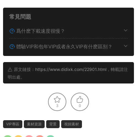
常見問題
爲什麽下載速度很慢？
體驗VIP和包年VIP或者永久VIP有什麽區别？
原文鏈接：
https://www.didixk.com/22901.html
，轉載請注
明出處。
3
0
VIP專區
素材資源
背景
視頻素材