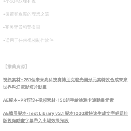
•小故障紋理和覆
•覆蓋和過渡的理想之選
•
完美背景和置換圖
•适用于任何視頻制作軟件
【推薦資源】
視頻素材+251個未來高科技賽博朋克發光圖形元素特效合成未來
世界科幻電影短片動畫
AE腳本+PR預設+視頻素材-150組手繪塗鴉卡通動畫元素
AE擴展腳本-Text Library v3.1 腳本1000種快速生成文字标題排
版視頻動畫字幕帶入出場效果預設