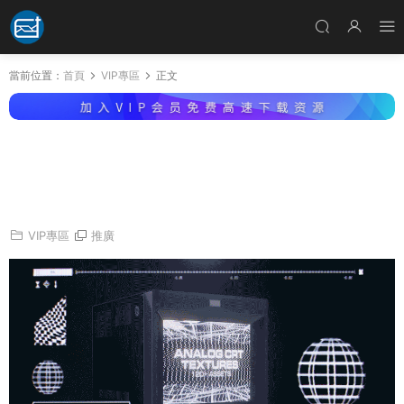
當前位置：
首頁
VIP專區
正文
視頻素材-200個4K科幻風格複古小故障HUD界
面紋理圖形背景視頻素材和音效 Analog CRT Te
xtures
VIP專區
推廣