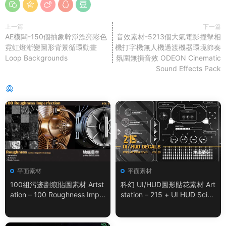
上一篇
下一篇
AE模闆-150個抽象幹淨漂亮彩色
音效素材-5213個大氣電影撞擊相
霓虹燈漸變圖形背景循環動畫
機打字機無人機過渡機器環境節奏
Loop Backgrounds
氛圍無損音效 ODEON Cinematic
Sound Effects Pack
猜你喜歡
平面素材
平面素材
100組污迹劃痕貼圖素材 Artst
科幻 UI/HUD圖形貼花素材 Art
ation – 100 Roughness Impe
station – 215 + UI HUD SciFi
rfection – VOL.01
Graphic Decals Vol.05