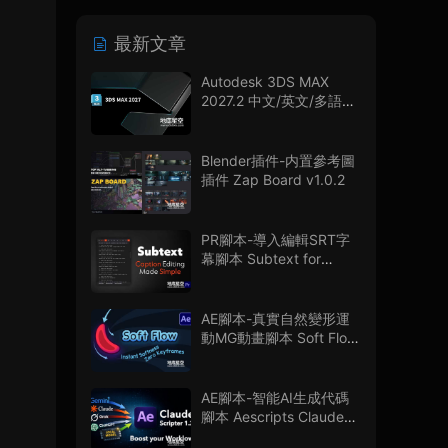
最新文章
Autodesk 3DS MAX
2027.2 中文/英文/多語言
版
Blender插件-内置參考圖
插件 Zap Board v1.0.2
PR腳本-導入編輯SRT字
幕腳本 Subtext for
Premiere Pro V1.0.0 + 使
用教程
AE腳本-真實自然變形運
動MG動畫腳本 Soft Flow
V1.0.0
AE腳本-智能AI生成代碼
腳本 Aescripts Claude
Scripter V1.3.0 + 使用教