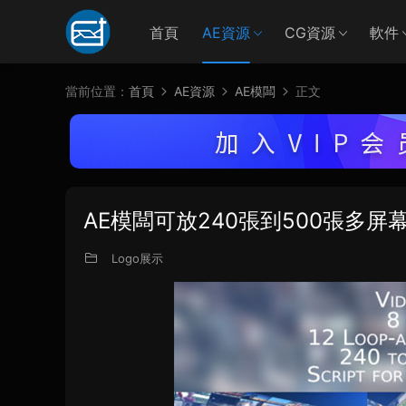
首頁
AE資源
CG資源
軟件
當前位置：
首頁
AE資源
AE模闆
正文
AE模闆可放240張到500張多屏
Logo展示