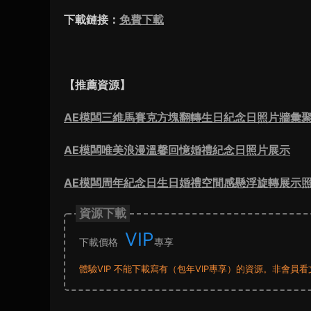
下載鏈接：
免費下載
【推薦資源】
AE模闆三維馬賽克方塊翻轉生日紀念日照片牆彙聚
AE模闆唯美浪漫溫馨回憶婚禮紀念日照片展示
AE模闆周年紀念日生日婚禮空間感懸浮旋轉展示
資源下載
VIP
下載價格
專享
體驗VIP 不能下載寫有（包年VIP專享）的資源。非會