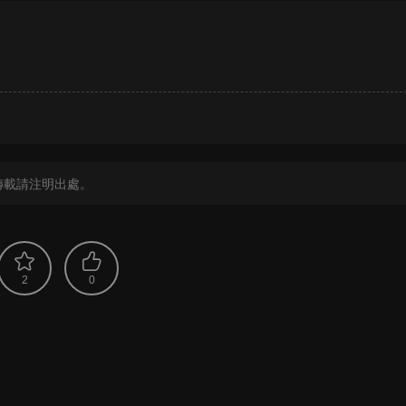
？
轉載請注明出處。
2
0