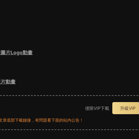
圖片Logo動畫
照片動畫
僅限VIP下載
升級VIP
員看文章底部下載鏈接，有問題看下面的站内公告！