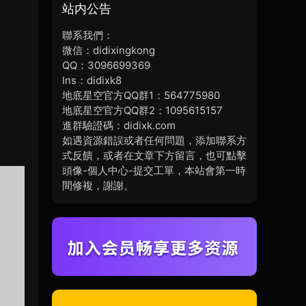
站内公告
聯系我們：
微信：didixingkong
QQ：3096699369
Ins：didixk8
地底星空官方QQ群1：564775980
地底星空官方QQ群2：1095615157
進群驗證碼：didixk.com
如遇資源錯誤或者任何問題，添加聯系方
式反饋，或者在文章下方留言，也可點擊
頭像-個人中心-提交工單，本站會第一時
間修複，謝謝。