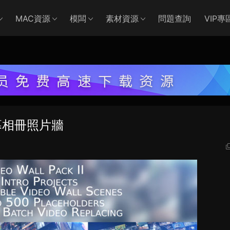
MAC資源
模闆
素材資源
問題查詢
VIP專
幕相冊照片牆