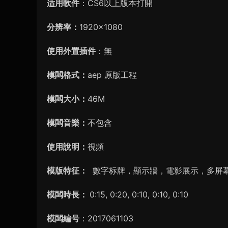
适用軟件
：CS6以上版本打開
分辨率：
1920×1080
使用外置插件
：無
模闆格式：
aep 原版工程
模闆大小：
46M
模闆音樂：
不包含
使用說明：
視頻
模版特征：
數字标牌，顯示牆，電影展示，多屏
模闆時長：
0:15, 0:20, 0:10, 0:10, 0:10
模闆編号
：2017061103