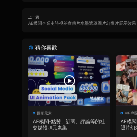
上一篇
AE模闆企業史詩視差宣傳片水墨遮罩圖片幻燈片展示效果
猜你喜歡
圖形元素
VIP專
AE模闆-點贊、訂閱、評論等的社
AE模
交媒體UI元素集
照片幻