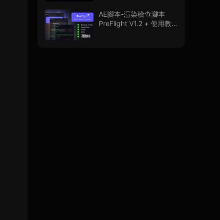
程
AE腳本-渲染檢查腳本
PreFlight V1.2 + 使用教
程