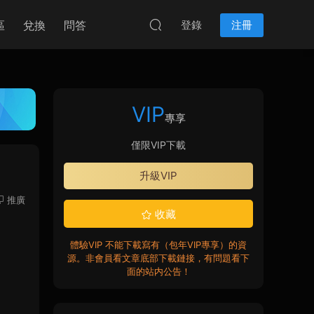
區
兌換
問答
登錄
注冊
VIP
專享
僅限VIP下載
升級VIP
推廣
收藏
體驗VIP 不能下載寫有（包年VIP專享）的資
源。非會員看文章底部下載鏈接，有問題看下
面的站内公告！