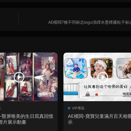
AE模闆7種不同标志logo演繹水墨煙霧粒子标
區
VIP專區
闆-豎屏唯美的生日寫真回憶
AE模闆-寶寶兒童滿月百天相
燈片展示動畫
示