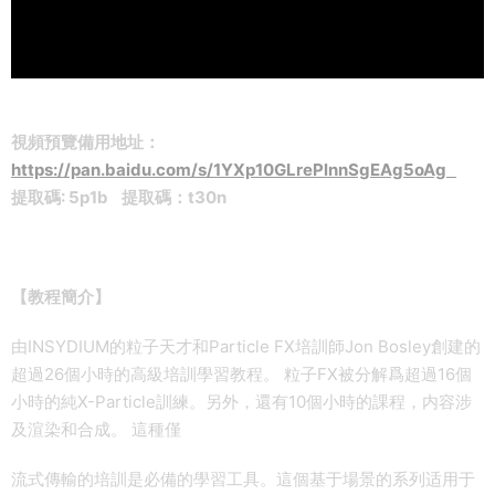
視頻預覽備用地址：
https://pan.baidu.com/s/1YXp10GLrePlnnSgEAg5oAg
提取碼: 5p1b 提取碼：t30n
【教程簡介】
由INSYDIUM的粒子天才和Particle FX培訓師Jon Bosley創建的
超過26個小時的高級培訓學習教程。 粒子FX被分解爲超過16個
小時的純X-Particle訓練。另外，還有10個小時的課程，内容涉
及渲染和合成。 這種僅
流式傳輸的培訓是必備的學習工具。這個基于場景的系列适用于