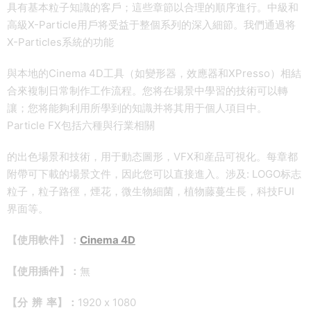
具有基本粒子知識的客戶；這些章節以合理的順序進行。中級和
高級X-Particle用戶将受益于整個系列的深入細節。我們通過将
X-Particles系統的功能
與本地的Cinema 4D工具（如變形器，效應器和XPresso）相結
合來複制日常制作工作流程。您将在場景中學習的技術可以轉
讓；您将能夠利用所學到的知識并将其用于個人項目中。
Particle FX包括六種與行業相關
的出色場景和技術，用于動态圖形，VFX和産品可視化。每章都
附帶可下載的場景文件，因此您可以直接進入。涉及: LOGO标志
粒子，粒子路徑，煙花，微生物細菌，植物藤蔓生長，科技FUI
界面等。
【使用軟件】：
Cinema 4D
【使用插件】：
無
【分 辨 率】：
1920 x 1080