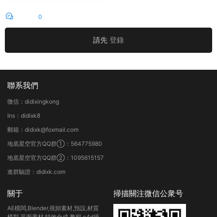
評論
0
請先
登錄
聯系我們
微信：didixingkong
Ins：didixk8
郵箱：didixk@foxmail.com
地底星空官方QQ群①：564775980
地底星空官方QQ群②：1095615157
進群驗證：didixk.com
關于
掃描關注微信公衆号
AE模闆,Blender,視頻素材,預設,材質
模型,平面素材,特效合成,教程,c4d插