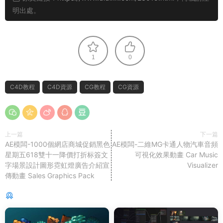
明出處。
1
0
C4D教程
C4D資源
CG教程
CG資源
上一篇
下一篇
AE模闆-1000個網店商城促銷黑色
AE模闆-二維MG卡通人物汽車音頻
星期五618雙十一降價打折标簽文
可視化效果動畫 Car Music
字場景設計圖形霓虹燈廣告介紹宣
Visualizer
傳動畫 Sales Graphics Pack
猜你喜歡