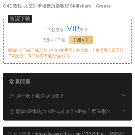
C4D教程-太空列車場景渲染教程 Skillshare – Create
資源下載
VIP
下載價格
專享
僅限VIP下載
升級VIP
體驗VIP 不能下載寫有（包年VIP專享）的資源。非會員看文章底部
下載鏈接，有問題看下面的站内公告！
常見問題
爲什麽下載速度很慢？
體驗VIP和包年VIP或者永久VIP有什麽區别？
原文鏈接：
https://www.didixk.com/23015.html
，轉載請注