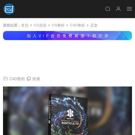
當前位置：
首頁
CG資源
CG教程
C4D教程
正文
C4D教程-學習強大的X-Particle 4 XP粒子插件
使用教程 INSYDIUM Premium Training – Parti
cle FX
C4D教程
推廣