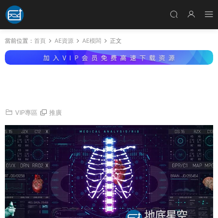
當前位置：
首頁
AE資源
AE模闆
正文
AE模闆-450個未來科技感賽博朋克軍事科技醫
療UI界面HUD元素動畫包
VIP專區
推廣