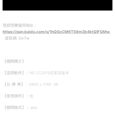
視頻預覽備用地址：
https://pan.baidu.com/s/1hQGcCM6TS8m2b4ktQIFQMw
提取碼: 2w7w
【模闆簡介】
【适用軟件】：
AE CC2015或更高版本
【分 辨 率】：
3840 x 2160 4K
【使用插件】：
無
【模闆格式】：
.aep