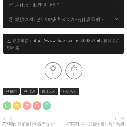
爲什麽下載速度很慢？
體驗VIP和包年VIP或者永久VIP有什麽區别？
原文鏈接：
https://www.didixk.com/23048.html
，轉載請注
明出處。
5
0
AE模闆
AE資源
圖形元素
科技展示
上一篇
下一篇
PR擴展-靜幀圖片快速導出插件
AE模闆-六一兒童快圖片照片彙聚