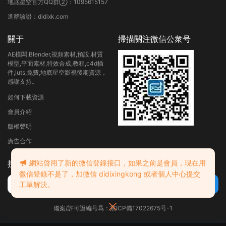
地底星空官方QQ群②：1095615157
進群驗證：didixk.com
關于
掃描關注微信公衆号
AE模闆,Blender,視頻素材,預設,材質
模型,平面素材,特效合成,教程,c4d插
件,luts,免費,地底星空影視後期資源，
感謝支持。
如何下載資源
會員介紹
版權聲明
廣告合作
網站啓用了新的微信登錄接口，如果之前是會員，現在用
搜索
微信登錄不是了，加微信 didixingkong 或者個人中心提交
工單解決。
備案/許可證編号爲：京ICP備17022675号-1