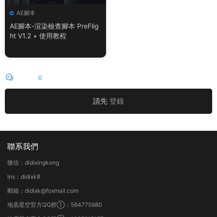
AE腳本
AE腳本-渲染檢查腳本 PreFlig
ht V1.2 + 使用教程
評論
0
請先
登錄
聯系我們
微信：didixingkong
Ins：didixk8
郵箱：didixk@foxmail.com
地底星空官方QQ群①：564775980