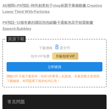
AE模闆+PR預設-時尚創意粒子vlog标題字幕條動畫 Creative
Lower Third With Particles
PR預設-12個有趣的講話泡泡綜藝卡通氣泡花字标題動畫
Speech Bubbles
資源下載
8
下載價格
星空币
包年VIP免費
升級包年VIP
立即購買
體驗VIP 不能下載寫有（包年VIP專享）的資源。非會員看文章底部
下載鏈接，有問題看下面的站内公告！
常見問題