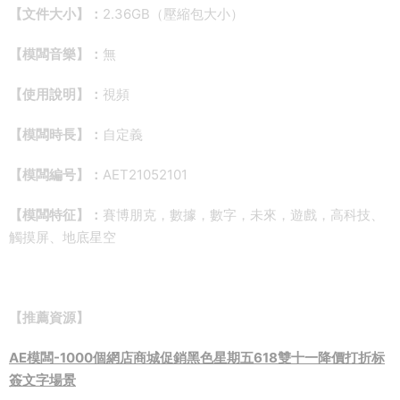
【文件大小】：
2.36GB（壓縮包大小）
【模闆音樂】：
無
【使用說明】：
視頻
【模闆時長】：
自定義
【模闆編号】：
AET21052101
【模闆特征】：
賽博朋克，數據，數字，未來，遊戲，高科技、
觸摸屏、地底星空
【推薦資源】
AE模闆-1000個網店商城促銷黑色星期五618雙十一降價打折标
簽文字場景