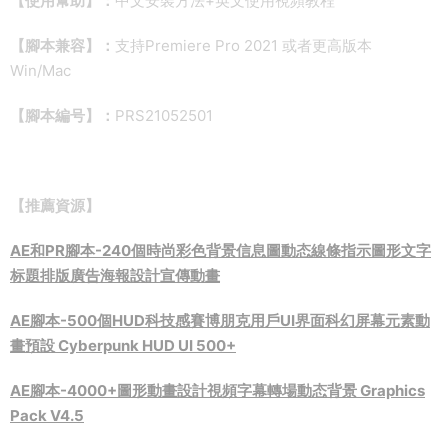
【使用幫助】：
中文安裝方法+英文使用視頻教程
【腳本兼容】：
支持Premiere Pro 2021 或者更高版本
Win/Mac
【腳本編号】：
PRS21052501
【推薦資源】
AE和PR腳本-240個時尚彩色背景信息圖動态線條指示圖形文字
标題排版廣告海報設計宣傳動畫
AE腳本-500個HUD科技感賽博朋克用戶UI界面科幻屏幕元素動
畫預設 Cyberpunk HUD UI 500+
AE腳本-4000+圖形動畫設計視頻字幕轉場動态背景 Graphics
Pack V4.5