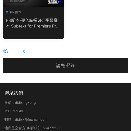
PR腳本
PR腳本-導入編輯SRT字幕腳
本 Subtext for Premiere Pro
V1.0.0 + 使用教程
評論
0
請先
登錄
聯系我們
微信：didixingkong
Ins：didixk8
郵箱：didixk@foxmail.com
地底星空官方QQ群①：564775980