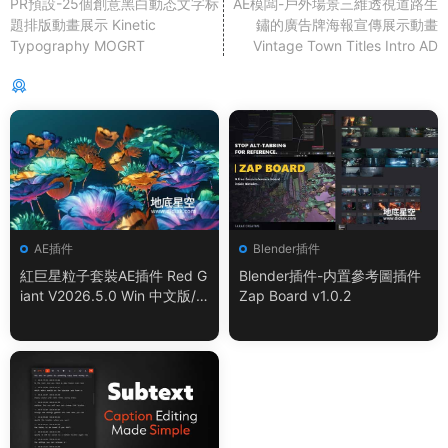
PR預設-25個創意黑白動态文字标
AE模闆-戶外場景三維透視道路生
題排版動畫展示 Kinetic
鏽的廣告牌海報宣傳展示動畫
Typography MOGRT
Vintage Town Titles Intro AD
猜你喜歡
AE插件
Blender插件
紅巨星粒子套裝AE插件 Red G
Blender插件-内置參考圖插件
iant V2026.5.0 Win 中文版/
Zap Board v1.0.2
英文版 集成了Trapcode + Ma
gic Bullet + VFX Suit