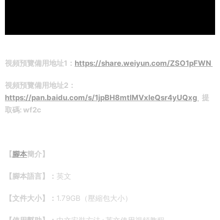
視頻預覽備用地址1：
https://share.weiyun.com/ZSO1pFWN
視頻預覽備用地址2：
https://pan.baidu.com/s/1jpBH8mtlMVxleQsr4yUQxg
提
取碼: wf2c
【
腳本
簡介】
【腳本語言】：
英文
【文件大小】：
1.79GB（壓縮包大小）