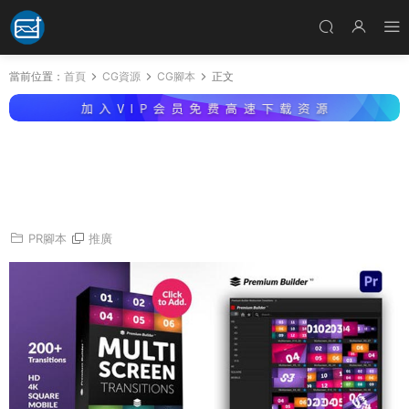
當前位置：
首頁
CG資源
CG腳本
正文
PR腳本-200種視頻多屏幕燈光混合移動分屏過
渡動态轉場預設 Multiscreen Transitions for Pr
emiere Pro
PR腳本
推廣