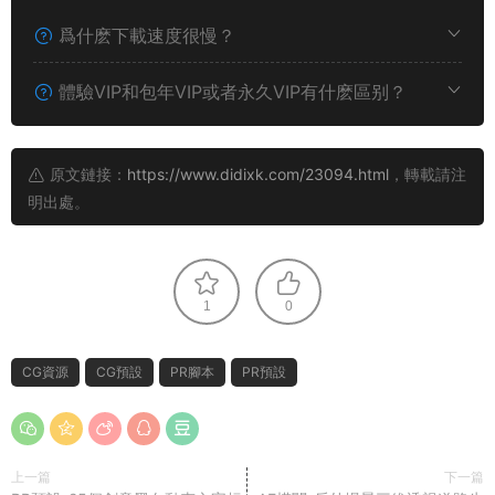
爲什麽下載速度很慢？
體驗VIP和包年VIP或者永久VIP有什麽區别？
原文鏈接：
https://www.didixk.com/23094.html
，轉載請注
明出處。
1
0
CG資源
CG預設
PR腳本
PR預設
上一篇
下一篇