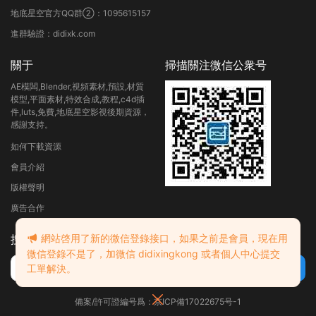
地底星空官方QQ群②：1095615157
進群驗證：didixk.com
關于
掃描關注微信公衆号
AE模闆,Blender,視頻素材,預設,材質
模型,平面素材,特效合成,教程,c4d插
件,luts,免費,地底星空影視後期資源，
感謝支持。
如何下載資源
會員介紹
版權聲明
廣告合作
網站啓用了新的微信登錄接口，如果之前是會員，現在用
搜索
微信登錄不是了，加微信 didixingkong 或者個人中心提交
工單解決。
備案/許可證編号爲：京ICP備17022675号-1