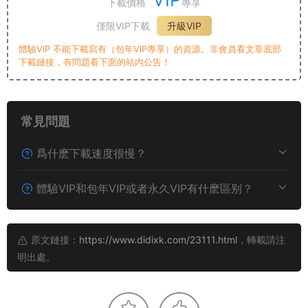
下載價格
專享
僅限VIP下載
升級VIP
體驗VIP 不能下載寫有（包年VIP專享）的資源。非會員看文章底部
下載鏈接，有問題看下面的站内公告！
常見問題
爲什麽下載速度很慢？
體驗VIP和包年VIP或者永久VIP有什麽區别？
原文鏈接：
https://www.didixk.com/23111.html
，轉載請注
明出處。