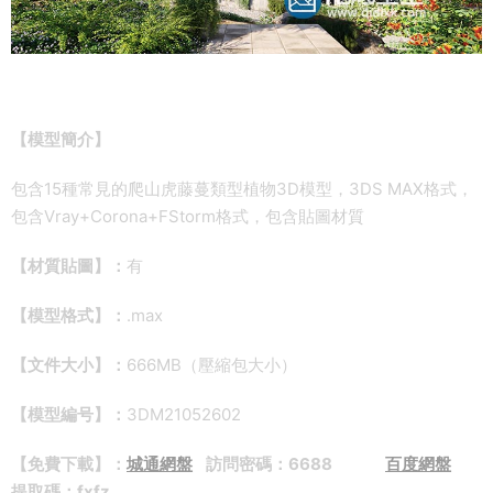
【模型簡介】
包含15種常見的爬山虎藤蔓類型植物3D模型，3DS MAX格式，
包含Vray+Corona+FStorm格式，包含貼圖材質
【材質貼圖】：
有
【模型格式】：
.max
【文件大小】：
666MB（壓縮包大小）
【模型編号】：
3DM21052602
【免費下載】：
城通網盤
訪問密碼：6688
百度網盤
提取碼：fxfz