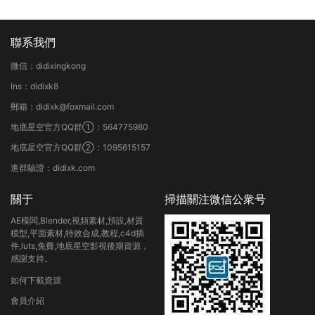
聯系我們
微信：didixingkong
Ins：didixk8
郵箱：didixk@foxmail.com
地底星空官方QQ群①：564775980
地底星空官方QQ群②：1095615157
進群驗證：didixk.com
關于
掃描關注微信公衆号
AE模闆,Blender,視頻素材,預設,材質
模型,平面素材,特效合成,教程,c4d插
件,luts,免費,地底星空影視後期資源，
感謝支持。
如何下載資源
會員介紹