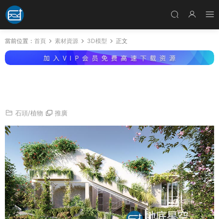
當前位置：
首頁
素材資源
3D模型
正文
3D模型-藤蔓爬山虎植物模型 Globe Plants – B
undle 23 Vines and Creepers 03
石頭/植物
推廣