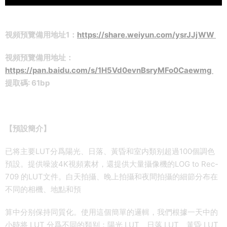
視頻預覽備用地址1：
https://share.weiyun.com/ysrJJjWW
視頻預覽備用地址：
https://pan.baidu.com/s/1H5Vd0evnBsryMFo0Caewmg
提取碼: 61bp
【預設簡介】
已将主要LUT分爲陽光、日落、黃昏和室内類别超過100個調色
預設。提供噪波4K視頻素材，還提供大量攝像機的LOG to Rec-
709 的LUT文件。白天拍攝、晚上拍攝和夜間拍攝的細節分布在
不同的相機、地點和預
算中分别保持同質化。使用這個簡單的邏輯，我們根據一天中的
小時将 LUT 分爲不同的類别：陽光 LUT、日落 LUT、黃昏 LUT