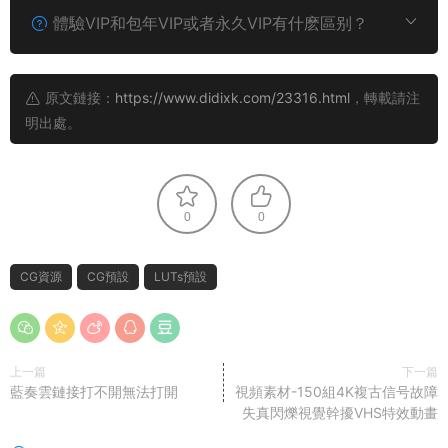
體驗VIP和包年VIP或者永久VIP有什麽區别？
原文鏈接：
https://www.didixk.com/23316.html
，轉載請注
明出處。
0
0
CG資源
CG預設
LUTs預設
上一篇
下一篇
藍奏雲鏈接打不開無法打開
視頻素材-150組4K複古信号故障
失真閃爍視覺幹擾VHS特效動畫