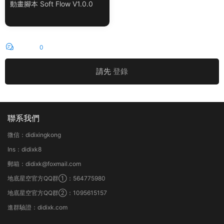
動畫腳本 Soft Flow V1.0.0
評論
0
請先
登錄
聯系我們
微信：didixingkong
Ins：didixk8
郵箱：didixk@foxmail.com
地底星空官方QQ群①：564775980
地底星空官方QQ群②：1095615157
進群驗證：didixk.com