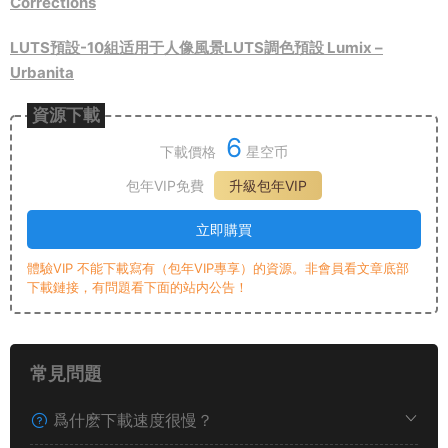
Corrections
LUTS預設-10組适用于人像風景LUTS調色預設 Lumix –
Urbanita
資源下載
6
下載價格
星空币
包年VIP免費
升級包年VIP
立即購買
體驗VIP 不能下載寫有（包年VIP專享）的資源。非會員看文章底部
下載鏈接，有問題看下面的站内公告！
常見問題
爲什麽下載速度很慢？