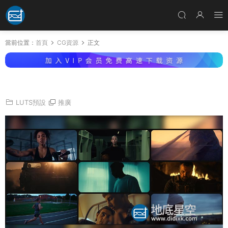
當前位置：
首頁
CG資源
正文
LUTS預設-黃昏日落陽光室内調色預設
LUTS預設
推廣